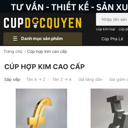
Bạn cần tìm gì..
cúp kim loại
cúp p
Danh mục sản phẩm
Cúp Pha Lê
Trang chủ
/
Cúp hợp kim cao cấp
CÚP HỢP KIM CAO CẤP
Sắp xếp:
Tên A → Z
Tên Z → A
Giá tăng dần
Giá giảm 