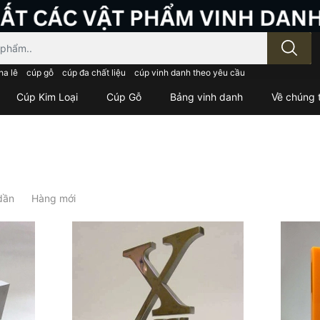
; Nhập tên sản phẩm..
ha lê
cúp gỗ
cúp đa chất liệu
cúp vinh danh theo yêu cầu
Cúp Kim Loại
Cúp Gỗ
Bảng vinh danh
Về chúng t
dần
Hàng mới