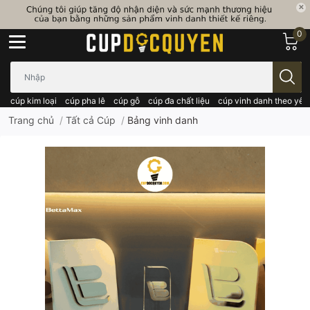
0
Bạn cần tìm gì..; Nhập tên sản phẩm..
cúp kim loại
cúp pha lê
cúp gỗ
cúp đa chất liệu
cúp vinh danh theo yêu
Trang chủ
/
Tất cả Cúp
/
Bảng vinh danh