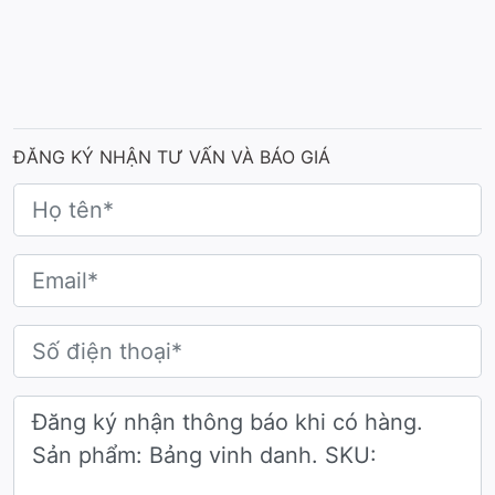
ĐĂNG KÝ NHẬN TƯ VẤN VÀ BÁO GIÁ
Mẫu bảng vinh danh
Hai bảng lớn hai bên được chế tác từ kim loại
cao cấp phủ nhám theo dạng bo góc mềm, tạo
nên cảm giác vừa chắc chắn vừa thân thiện.
Ở giữa là cúp vinh danh khối pha lê - điểm nhấn
hoàn thiện cho tổng thể. Thân cúp là khối trong
suốt, bên trong là logo dạng nổi đồng bộ với hai
bảng vinh danh lớn.
Về màu sắc, bộ sản phẩm sử dụng bảng màu
bạc, vàng kết hợp ánh đèn nền ấm, mang lại cảm
giác cao cấp. Nền nhám mịn giúp hạn chế bám