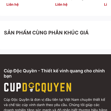
Một lần đầu tư chỉn chu, đổi lại là hàng nghìn ánh nhìn
Liên hệ
Liên hệ
Liên
công nhận dành cho thương hiệu và những chiến binh
doanh số xuất sắc của bạn. Liên hệ với chúng tôi để
tạo nên những chiếc cúp thắp sáng sân khấu và đem
lại động lực cho người nhận.
SẢN PHẨM CÙNG PHÂN KHÚC GIÁ
Thông tin liên hệ
Tư vấn Cúp thiết kế:
0942283336
Tư vấn Cúp pha lê:
0865679066
Email:
cupdocquyen@gmail.com
Cúp Độc Quyền - Thiết kế vinh quang cho chính
bạn
Cúp Độc Quyền là đơn vị đầu tiên tại Việt Nam chuyên thiết kế
và chế tác cúp vinh danh theo yêu cầu. Chúng tôi giúp các
doanh nghiệp tăng sức mạnh và độ nhận biết thương hiệu bằng