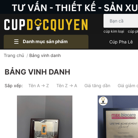
Bạn cần tìm gì..
cúp kim loại
cúp p
Danh mục sản phẩm
Cúp Pha Lê
Trang chủ
/
Bảng vinh danh
BẢNG VINH DANH
Sắp xếp:
Tên A → Z
Tên Z → A
Giá tăng dần
Giá giảm 