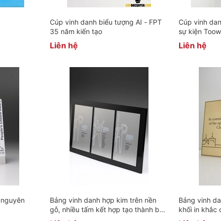
Cúp vinh danh biểu tượng AI - FPT
Cúp vinh dan
35 năm kiến tạo
sự kiện Too
Commerce
Liên hệ
Liên hệ
 nguyên
Bảng vinh danh hợp kim trên nền
Bảng vinh d
gỗ, nhiều tấm kết hợp tạo thành bức
khối in khắc 
tranh sinh động - Cúp vinh danh
theo yêu cầu