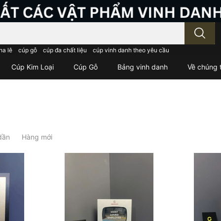
; Nhập tên sản phẩm..
ha lê
cúp gỗ
cúp đa chất liệu
cúp vinh danh theo yêu cầu
Cúp Kim Loại
Cúp Gỗ
Bảng vinh danh
Về chúng t
dần
Hàng mới