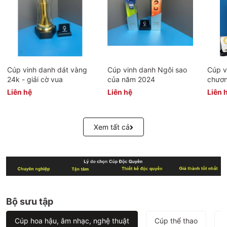
Cúp vinh danh dát vàng
Cúp vinh danh Ngôi sao
Cúp v
24k - giải cờ vua
của năm 2024
chươ
Tech
Liên hệ
Liên hệ
Liên 
Xem tất cả
Bộ sưu tập
Cúp hoa hậu, âm nhạc, nghệ thuật
Cúp thể thao
B