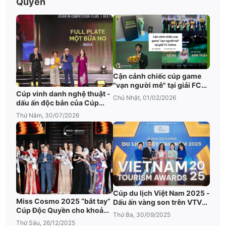
Quyền
Cận cảnh chiếc cúp game
"vạn người mê" tại giải FC
Cúp vinh danh nghệ thuật -
Online
Chủ Nhật, 01/02/2026
dấu ấn độc bản của Cúp
Độc Quyền tại DANAFF IV
Thứ Năm, 30/07/2026
Cúp du lịch Việt Nam 2025 -
Miss Cosmo 2025 “bắt tay”
Dấu ấn vàng son trên VTV1
Cúp Độc Quyền cho khoảnh
của Cúp Độc Quyền
Thứ Ba, 30/09/2025
khắc đăng quang
Thứ Sáu, 26/12/2025