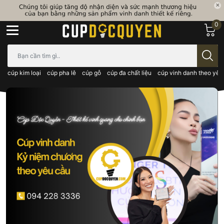
0
Bạn cần tìm gì..; Nhập tên sản phẩm..
cúp kim loại
cúp pha lê
cúp gỗ
cúp đa chất liệu
cúp vinh danh theo yêu