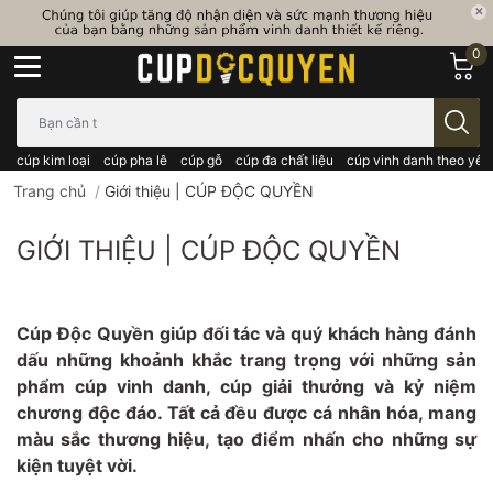
0
Bạn cần tìm gì..; Nhập tên sản phẩm..
cúp kim loại
cúp pha lê
cúp gỗ
cúp đa chất liệu
cúp vinh danh theo yêu
Trang chủ
/
Giới thiệu | CÚP ĐỘC QUYỀN
GIỚI THIỆU | CÚP ĐỘC QUYỀN
Cúp Độc Quyền giúp đối tác và quý khách hàng đánh
dấu những khoảnh khắc trang trọng với những sản
phẩm cúp vinh danh, cúp giải thưởng và kỷ niệm
chương độc đáo. Tất cả đều được cá nhân hóa, mang
màu sắc thương hiệu, tạo điểm nhấn cho những sự
kiện tuyệt vời.