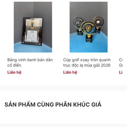
Bảng vinh danh bán dẫn
Cúp golf xoay tròn quanh
Cúp 
cổ điển
trục độc lạ mùa giải 2026
Gra
Liên hệ
Liên hệ
Liên
SẢN PHẨM CÙNG PHÂN KHÚC GIÁ