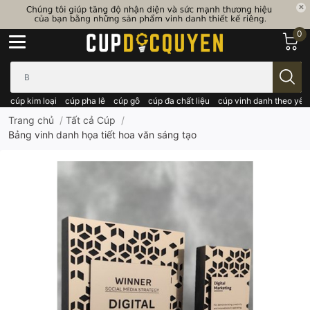
0
Bạn cần tìm gì..; Nhập tên sản phẩm..
cúp kim loại
cúp pha lê
cúp gỗ
cúp đa chất liệu
cúp vinh danh theo yêu
Trang chủ
/
Tất cả Cúp
/
Bảng vinh danh họa tiết hoa văn sáng tạo