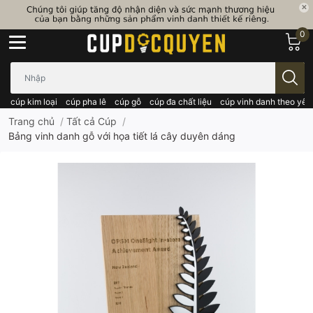
0
Bạn cần tìm gì..; Nhập tên sản phẩm..
cúp kim loại
cúp pha lê
cúp gỗ
cúp đa chất liệu
cúp vinh danh theo yêu
Trang chủ
/
Tất cả Cúp
/
Bảng vinh danh gỗ với họa tiết lá cây duyên dáng