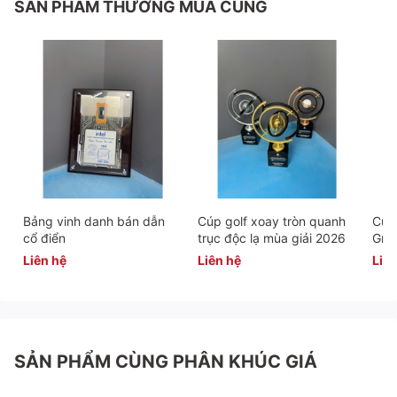
SẢN PHẨM THƯỜNG MUA CÙNG
Bảng vinh danh bán dẫn
Cúp golf xoay tròn quanh
Cúp 
cổ điển
trục độc lạ mùa giải 2026
Gra
Liên hệ
Liên hệ
Liên
SẢN PHẨM CÙNG PHÂN KHÚC GIÁ