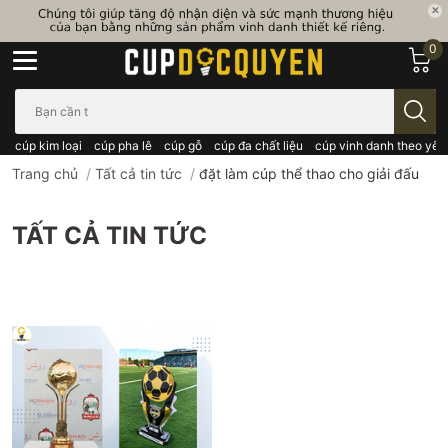
0
Bạn cần tìm gì..; Nhập tên sản phẩm..
cúp kim loại
cúp pha lê
cúp gỗ
cúp đa chất liệu
cúp vinh danh theo yêu
Trang chủ
/
Tất cả tin tức
/
đặt làm cúp thể thao cho giải đấu
TẤT CẢ TIN TỨC