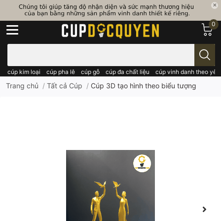
0
Bạn cần tìm gì..; Nhập tên sản phẩm..
cúp kim loại
cúp pha lê
cúp gỗ
cúp đa chất liệu
cúp vinh danh theo yêu
Trang chủ
/
Tất cả Cúp
/
Cúp 3D tạo hình theo biểu tượng