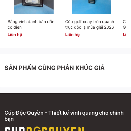
Giao hàng toàn quốc
📞
Hotline:
0942283336
🌐
Website:
https://cupdocquyen.com/
Bảng vinh danh bán dẫn
Cúp golf xoay tròn quanh
Cúp 
cổ điển
trục độc lạ mùa giải 2026
Gra
Liên hệ
Liên hệ
Liên
SẢN PHẨM CÙNG PHÂN KHÚC GIÁ
Cúp Độc Quyền - Thiết kế vinh quang cho chính
bạn