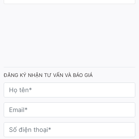
Mẫu cúp 3D
ĐĂNG KÝ NHẬN TƯ VẤN VÀ BÁO GIÁ
Mẫu cúp 3D tạo hình theo biểu tượng được lấy
cảm hứng từ hình ảnh con người hướng lên cao
cùng cánh chim tung bay biểu trưng cho khát
vọng, tự do và hành trình chạm tới thành công.
Cặp đôi nam - nữ tượng trưng cho sự cân bằng,
hài hòa và tôn vinh vẻ đẹp con người Việt Nam,
đồng thời thể hiện tinh thần phục vụ tận tâm,
chuẩn mực của thương hiệu Vietnam Airlines.
Cúp được chế tác từ nhựa Plastic cao cấp, trọng