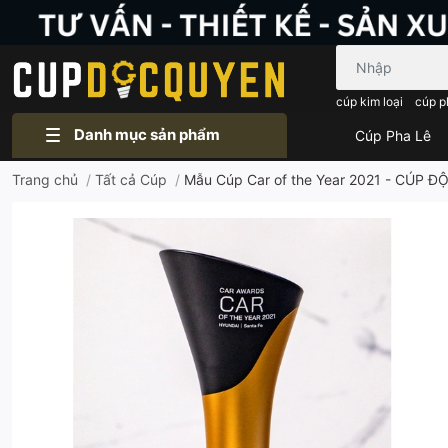
Bạn cần tìm gì..
cúp kim loại
cúp p
Danh mục sản phẩm
Cúp Pha Lê
Trang chủ
/
Tất cả Cúp
/
Mẫu Cúp Car of the Year 2021 - CÚP 