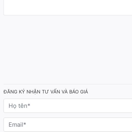
ĐĂNG KÝ NHẬN TƯ VẤN VÀ BÁO GIÁ
Xem thêm các mẫu cúp vinh danh, cúp trao giải theo yêu cầu k
Bảng vinh danh vàng Forbes Việt Nam
Cúp vinh danh cho VMRC
Video cúp vinh danh Men'sFitness Awards
2023