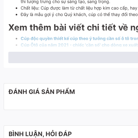
thì tượng trưng cho sự sáng tạo, sang trọng.
Chất liệu: Cúp được làm từ chất liệu hợp kim cao cấp, hay 
Đây là mẫu gợi ý cho Quý khách, cúp có thể thay đổi the
Xem thêm bài viết chi tiết về
Cúp độc quyền thiết kế cúp theo ý tưởng cần số ô tô trong sự ki
Cúp Ôtô của năm 2021 - chiếc 'cần số' cho dòng xe xuất
Xem thêm video về chiếc cúp h
ĐÁNH GIÁ SẢN PHẨM
BÌNH LUẬN, HỎI ĐÁP