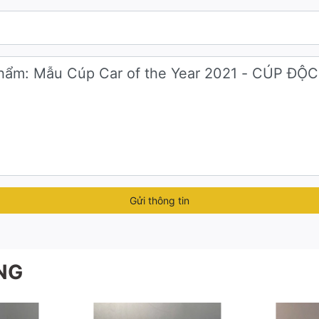
chúng tôi tại
0942283336
Gửi thông tin
NG