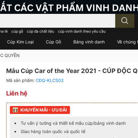
; Nhập tên sản phẩm..
ha lê
cúp gỗ
cúp đa chất liệu
cúp vinh danh theo yêu cầu
Cúp Kim Loại
Cúp Gỗ
Bảng vinh danh
Về chúng t
ĐỘC QUYỀN
Mẫu Cúp Car of the Year 2021 - CÚP ĐỘC
Mã sản phẩm:
CĐQ-KLCS02
Liên hệ
KHUYẾN MÃI - ƯU ĐÃI
Tư vấn ý tưởng và thiết kế mẫu cúp/bảng vinh danh
Giao hàng toàn quốc và quốc tế