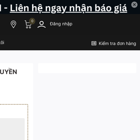
✕
0
Đăng nhập
ôi
Kiểm tra đơn hàng
 QUYỀN