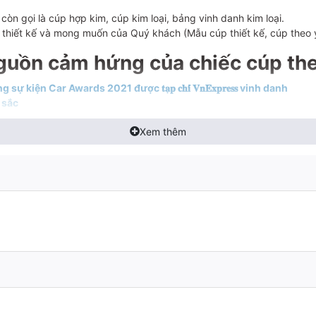
còn gọi là cúp hợp kim, cúp kim loại, bảng vinh danh kim loại.
o thiết kế và mong muốn của Quý khách (Mẫu cúp thiết kế, cúp theo 
 nguồn cảm hứng của chiếc cúp th
ện Car Awards 2021 được 𝐭𝐚̣𝐩 𝐜𝐡𝐢́ 𝐕𝐧𝐄𝐱𝐩𝐫𝐞𝐬𝐬 vinh danh
 sắc
ợp kim - cúp kim loại độc quyền:
Xem thêm