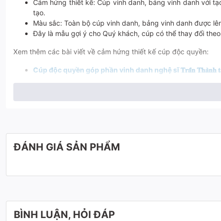
Cảm hứng thiết kế: Cúp vinh danh, bảng vinh danh với tạo
tạo.
Màu sắc: Toàn bộ cúp vinh danh, bảng vinh danh được lê
Đây là mẫu gợi ý cho Quý khách, cúp có thể thay đổi the
Xem thêm các bài viết về cảm hứng thiết kế cúp độc quyền:
Cúp độc quyền góp phần vinh danh nghệ sĩ 𝐓𝐫𝐚̂́𝐧 𝐓𝐡𝐚̀𝐧𝐡 𝐭𝐚̣𝐢 
Cúp độc quyền đồng hành cùng 𝐈𝐓𝐯𝐢𝐞𝐜 vinh danh nhữn
Cúp độc quyền vinh hạnh được tập đoàn 𝐒𝐀𝐒𝐂𝐎 lựa c
Để biết thêm thông tin và đặt hàng, vui lòng liên hệ hotline của 
ĐÁNH GIÁ SẢN PHẨM
BÌNH LUẬN, HỎI ĐÁP