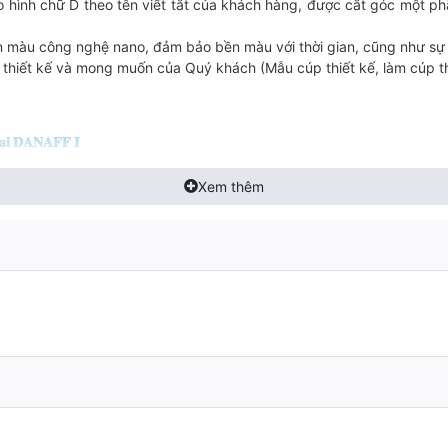
 hình chữ D theo tên viết tắt của khách hàng, được cắt góc một phầ
n màu công nghệ nano, đảm bảo bền màu với thời gian, cũng như sự
o thiết kế và mong muốn của Quý khách (Mẫu cúp thiết kế, làm cúp t
𝐃𝐀𝐍𝐀𝐅𝐅 𝐈
g công ty IT tốt nhất Việt Nam 2023
họn để góp sức vinh danh 30 năm kỷ niệm Hành trình diệu kỳ
Xem thêm
chúng tôi tại
0942283336