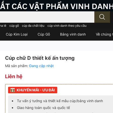
; Nhập tên sản phẩm..
ha lê
cúp gỗ
cúp đa chất liệu
cúp vinh danh theo yêu cầu
Cúp Kim Loại
Cúp Gỗ
Bảng vinh danh
Về chúng t
Cúp chữ D thiết kế ấn tượng
Mã sản phẩm:
Đang cập nhật
Liên hệ
KHUYẾN MÃI - ƯU ĐÃI
Tư vấn ý tưởng và thiết kế mẫu cúp/bảng vinh danh
Giao hàng toàn quốc và quốc tế