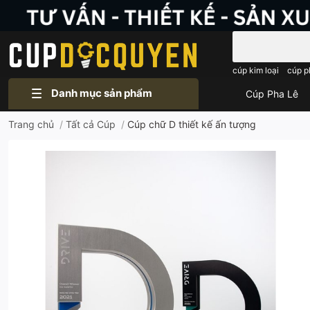
Bạn cần tìm gì..
cúp kim loại
cúp p
Danh mục sản phẩm
Cúp Pha Lê
Trang chủ
/
Tất cả Cúp
/
Cúp chữ D thiết kế ấn tượng