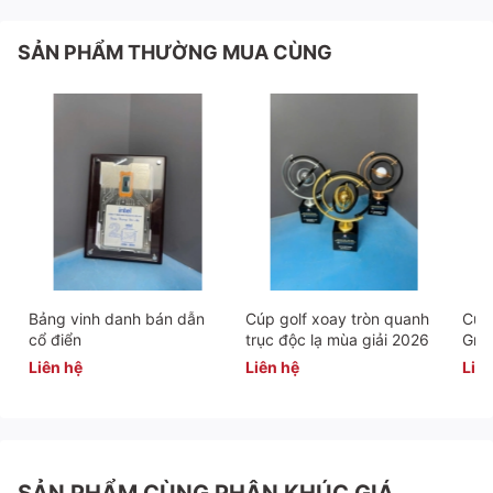
SẢN PHẨM THƯỜNG MUA CÙNG
Bảng vinh danh bán dẫn
Cúp golf xoay tròn quanh
Cúp 
cổ điển
trục độc lạ mùa giải 2026
Gra
Liên hệ
Liên hệ
Liên