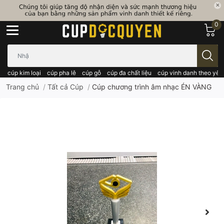
0
Bạn cần tìm gì..; Nhập tên sản phẩm..
cúp kim loại
cúp pha lê
cúp gỗ
cúp đa chất liệu
cúp vinh danh theo yêu
Trang chủ
/
Tất cả Cúp
/
Cúp chương trình âm nhạc ÉN VÀNG