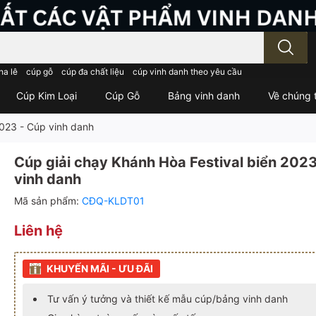
; Nhập tên sản phẩm..
ha lê
cúp gỗ
cúp đa chất liệu
cúp vinh danh theo yêu cầu
Cúp Kim Loại
Cúp Gỗ
Bảng vinh danh
Về chúng t
2023 - Cúp vinh danh
Cúp giải chạy Khánh Hòa Festival biển 2023
vinh danh
Mã sản phẩm:
CĐQ-KLDT01
Liên hệ
KHUYẾN MÃI - ƯU ĐÃI
Tư vấn ý tưởng và thiết kế mẫu cúp/bảng vinh danh