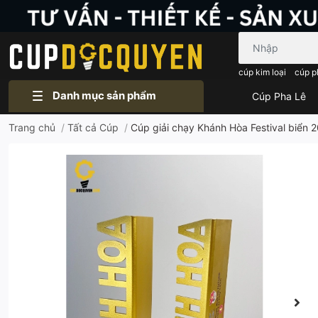
Bạn cần tìm gì..
cúp kim loại
cúp p
Danh mục sản phẩm
Cúp Pha Lê
Trang chủ
/
Tất cả Cúp
/
Cúp giải chạy Khánh Hòa Festival biển 