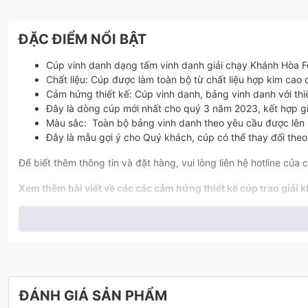
ĐẶC ĐIỂM NỔI BẬT
Cúp vinh danh dạng tấm vinh danh giải chạy Khánh Hòa F
Chất liệu: Cúp được làm toàn bộ từ chất liệu hợp kim cao c
Cảm hứng thiết kế: Cúp vinh danh, bảng vinh danh với thi
Đây là dòng cúp mới nhất cho quý 3 năm 2023, kết hợp gi
Màu sắc: Toàn bộ bảng vinh danh theo yêu cầu được lên 
Đây là mẫu gợi ý cho Quý khách, cúp có thể thay đổi the
Để biết thêm thông tin và đặt hàng, vui lòng liên hệ hotline của 
Xem thêm bài viết về các các cảm hứng thiết kế cúp trao giải 
Cúp độc quyền và hành trình kiến tạo giá trị độc quyền cho tập đoàn
Cúp độc quyền thiết kế cúp theo ý tưởng cần số ô tô trong sự ki
Cúp độc quyền thiết kế cúp vinh danh độc quyền cho sự kiện 𝐌𝐞𝐧'𝐬 𝐅𝐢
ĐÁNH GIÁ SẢN PHẨM