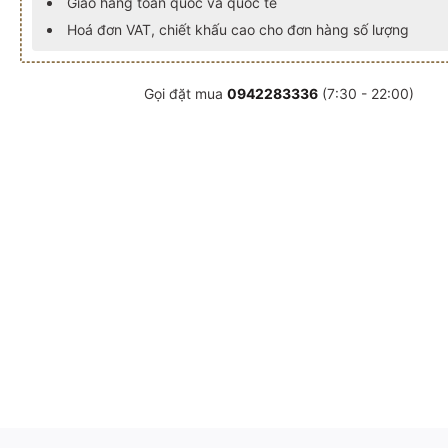
Giao hàng toàn quốc và quốc tế
Hoá đơn VAT, chiết khấu cao cho đơn hàng số lượng
Gọi đặt mua
0942283336
(7:30 - 22:00)
 danh
2023 - Cúp vinh danh
 Festival biển 2023 - Cúp vinh danh