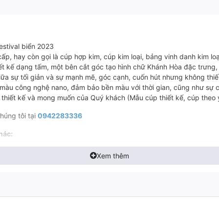
estival biển 2023
ấp, hay còn gọi là cúp hợp kim, cúp kim loại, bảng vinh danh kim loạ
ết kế dạng tấm, một bên cắt góc tạo hình chữ Khánh Hòa đặc trưng, 
ữa sự tối giản và sự mạnh mẽ, góc cạnh, cuốn hút nhưng không thiế
màu công nghệ nano, đảm bảo bền màu với thời gian, cũng như sự 
o thiết kế và mong muốn của Quý khách (Mẫu cúp thiết kế, cúp theo 
chúng tôi tại
0942283336
khác:
 𝐒𝐮𝐧𝐫𝐢𝐬𝐞 𝐈𝐧𝐬 𝐕𝐢𝐞𝐭 𝐍𝐚𝐦
Xem thêm
ện Car Awards 2021 được 𝐭𝐚̣𝐩 𝐜𝐡𝐢́ 𝐕𝐧𝐄𝐱𝐩𝐫𝐞𝐬𝐬 vinh danh
𝐧𝐞𝐬𝐬 𝐀𝐰𝐚𝐫𝐝𝐬 𝟐𝟎𝟐𝟑 do 𝐭𝐚̣𝐩 𝐜𝐡𝐢́ 𝐌𝐞𝐧'𝐬 𝐅𝐎𝐋𝐈𝐎 tổ chức