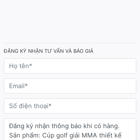
Mẫu cúp golf thiết kế riêng
ĐĂNG KÝ NHẬN TƯ VẤN VÀ BÁO GIÁ
Chất liệu
Điểm khác biệt lớn nhất của dòng
Cúp golf giải MMA
:
Biểu tượng thương hiệu nằm ở sự kết hợp đa chất liệu
cao cấp. Phần thân cúp được tạo hình từ các lớp vật
liệu tổng hợp chắc chắn, đảm bảo độ đầm tay và bền
bỉ theo thời gian.
Phong cách thiết kế
Cúp golf giải MMA
có phong cách thiết kế hiện đại,
góc cạnh và đầy nam tính. Hình ảnh trung tâm là biểu
tượng Sư tử được cách điệu theo lối tối giản nhưng