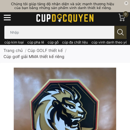
0
Bạn cần tìm gì..; Nhập tên sản phẩm..
cúp kim loại
cúp pha lê
cúp gỗ
cúp đa chất liệu
cúp vinh danh theo yêu
Trang chủ
/
Cúp GOLF thiết kế
/
Cúp golf giải MMA thiết kế riêng