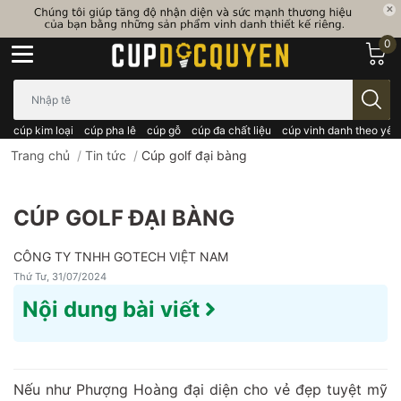
0
Bạn cần tìm gì..; Nhập tên sản phẩm..
cúp kim loại
cúp pha lê
cúp gỗ
cúp đa chất liệu
cúp vinh danh theo yêu
Trang chủ
/
Tin tức
/
Cúp golf đại bàng
CÚP GOLF ĐẠI BÀNG
CÔNG TY TNHH GOTECH VIỆT NAM
Thứ Tư, 31/07/2024
Nội dung bài viết
Nếu như Phượng Hoàng đại diện cho vẻ đẹp tuyệt mỹ