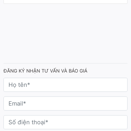
ĐĂNG KÝ NHẬN TƯ VẤN VÀ BÁO GIÁ
Mẫu cúp hoa hậu Miss Earth Vietnam 2025
Thiết kế theo form trụ đứng hiện đại, thân cúp thuôn
dài với phần eo bo cong uyển chuyển, tạo nên tổng
thể hài hòa, nhẹ nhàng và tôn vinh nét đẹp nữ tính.