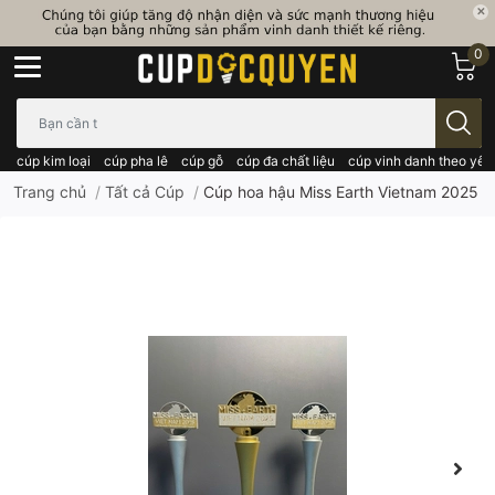
0
Bạn cần tìm gì..; Nhập tên sản phẩm..
cúp kim loại
cúp pha lê
cúp gỗ
cúp đa chất liệu
cúp vinh danh theo yêu
Trang chủ
/
Tất cả Cúp
/
Cúp hoa hậu Miss Earth Vietnam 2025