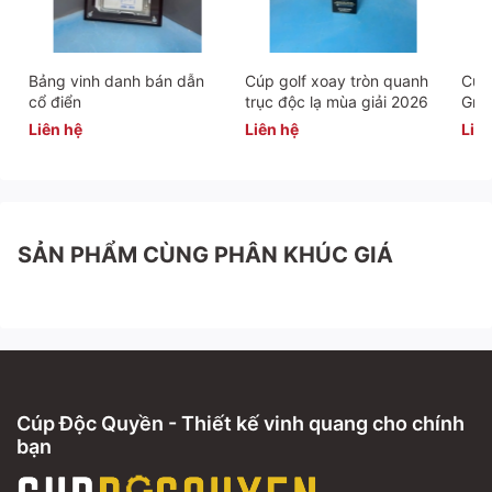
Bảng vinh danh bán dẫn
Cúp golf xoay tròn quanh
Cúp 
cổ điển
trục độc lạ mùa giải 2026
Gra
Liên hệ
Liên hệ
Liên
SẢN PHẨM CÙNG PHÂN KHÚC GIÁ
Cúp Độc Quyền - Thiết kế vinh quang cho chính
bạn