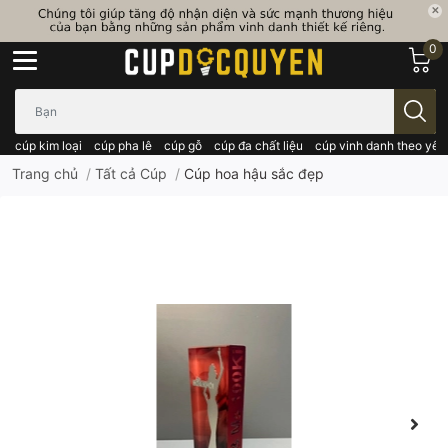
0
Bạn cần tìm gì..; Nhập tên sản phẩm..
cúp kim loại
cúp pha lê
cúp gỗ
cúp đa chất liệu
cúp vinh danh theo yêu
Trang chủ
/
Tất cả Cúp
/
Cúp hoa hậu sắc đẹp