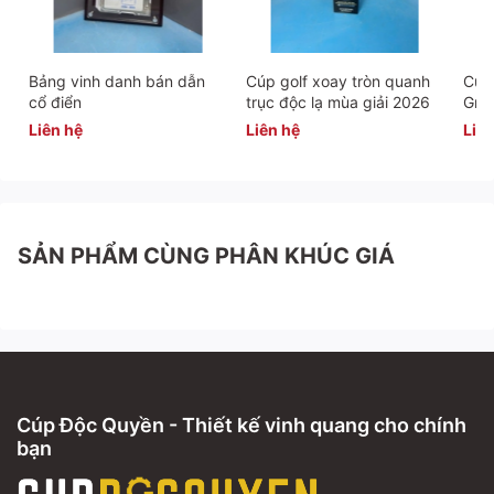
Bảng vinh danh bán dẫn
Cúp golf xoay tròn quanh
Cúp 
cổ điển
trục độc lạ mùa giải 2026
Gra
Liên hệ
Liên hệ
Liên
SẢN PHẨM CÙNG PHÂN KHÚC GIÁ
Cúp Độc Quyền - Thiết kế vinh quang cho chính
bạn