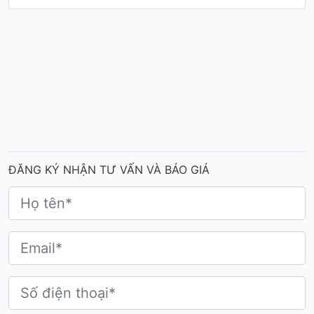
ĐĂNG KÝ NHẬN TƯ VẤN VÀ BÁO GIÁ
Thiết kế hình khối
đứng vuông vức, trong suốt
và nổi bật với hình khắc nổi 3D dáng người mẫu
đang vẫy tay kiêu hãnh, biểu tượng cho sự tỏa
sáng, bản lĩnh và quyến rũ của phái đẹp.
Điểm nhấn đầu tiên khiến Cúp Hoa Hậu Sắc Đẹp
trở nên khác biệt chính là thiết kế hình khối đứng
vuông vức, trong suốt như pha lê, tạo cảm giác
vừa vững chãi vừa thanh thoát. Hình dáng này