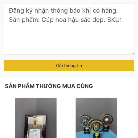
không chỉ tượng trưng cho sự kiên định và quyền
lực mà còn mang nét hiện đại, phù hợp với tinh
thần thời đại mới của phái đẹp.
Từng đường cắt, từng góc cạnh đều được xử lý
thủ công tỉ mỉ, mang đến cảm giác sang trọng,
hiện đại, nhưng không mất đi sự mềm mại, dịu
dàng – phản chiếu trọn vẹn vẻ đẹp đa chiều của
phái nữ.
Gửi thông tin
Đừng để sự kiện của bạn thiếu đi chiếc cúp xứng tầm!
Gọi ngay
Cúp Độc Quyền
để được tư vấn và thiết kế
SẢN PHẨM THƯỜNG MUA CÙNG
riêng mẫu cúp sắc đẹp phù hợp nhất với chương trình
của bạn.
Liên hệ ngay qua hotline
0942283336 (Gọi/Zalo)
để
được tư vấn thiết kế và báo giá chi tiết.