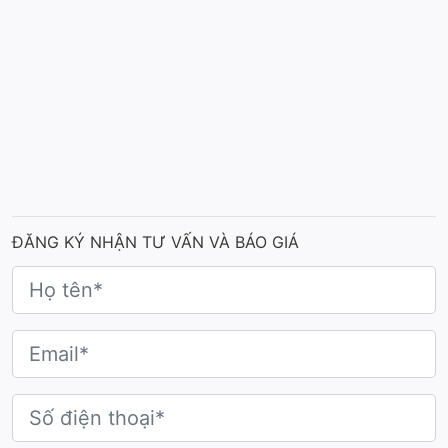
Mẫu cúp kỷ niệm thành lập FPT
Đặc điểm nổi bật của cúp:
ĐĂNG KÝ NHẬN TƯ VẤN VÀ BÁO GIÁ
Chất liệu cao cấp: Cúp được chế tác từ kim loại
cao cấp vừa tạo độ bền vượt trội, vừa giữ màu
sắc sang trọng theo thời gian.
Màu sắc nổi bật: Bộ ba gam màu vàng, bạc,
đồng tượng trưng cho thứ hạng giải nhất, nhì và
ba đồng thời khắc họa tinh thần cạnh tranh công
bằng và sự trân trọng dành cho mọi nỗ lực.