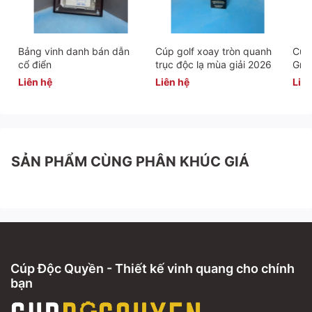
👉 Bạn đang tìm cúp kỷ niệm thành lập hay cúp vinh
danh mang đậm dấu ấn riêng cho doanh nghiệp?
Bảng vinh danh bán dẫn
Cúp golf xoay tròn quanh
Cúp 
cổ điển
trục độc lạ mùa giải 2026
Gra
Liên hệ ngay
Cúp Độc Quyền
để sở hữu thiết kế độc
Liên hệ
Liên hệ
Liên
bản, sang trọng, chuẩn thương hiệu, với giá cạnh tranh
và dịch vụ chuyên nghiệp hàng đầu!
SẢN PHẨM CÙNG PHÂN KHÚC GIÁ
Cúp Độc Quyền - Thiết kế vinh quang cho chính
bạn