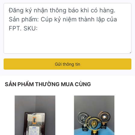
Thiết kế ấn tượng: Hình khối vuông vức, khỏe
khoắn kết hợp logo FPT cách điệu tạo điểm nhấn
độc đáo. Kiểu dáng hiện đại, tối giản nhưng đầy
tinh tế, phản ánh đúng tinh thần sáng tạo và công
nghệ tiên phong của doanh nghiệp.
Mẫu mã chuyên nghiệp: Cúp được hoàn thiện với
độ sắc nét cao nhờ công nghệ khắc laser, đảm
bảo logo, chữ và biểu tượng bền màu, nổi bật
trên mọi góc nhìn.
Gửi thông tin
Ứng dụng thực tế
SẢN PHẨM THƯỜNG MUA CÙNG
Là cúp kỷ niệm thành lập dành cho doanh nghiệp,
tổ chức trong các dịp đặc biệt.
Dùng để vinh danh cá nhân, tập thể có đóng góp
xuất sắc trong lễ kỷ niệm
Là vật phẩm trưng bày tại văn phòng, tạo động
lực và niềm tự hào cho toàn thể nhân viên.
_______________