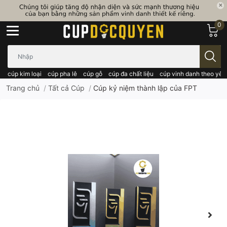
0
Bạn cần tìm gì..; Nhập tên sản phẩm..
cúp kim loại
cúp pha lê
cúp gỗ
cúp đa chất liệu
cúp vinh danh theo yêu
Trang chủ
/
Tất cả Cúp
/
Cúp kỷ niệm thành lập của FPT