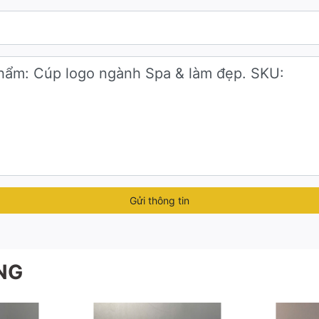
 bạn chỉ cần gửi:
ắc và chất liệu để tạo nên một chiếc cúp vinh danh vừa chuẩ
Gửi thông tin
NG