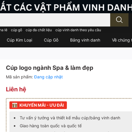
; Nhập tên sản phẩm..
ha lê
cúp gỗ
cúp đa chất liệu
cúp vinh danh theo yêu cầu
Cúp Kim Loại
Cúp Gỗ
Bảng vinh danh
Về chúng t
Cúp logo ngành Spa & làm đẹp
Mã sản phẩm:
Đang cập nhật
Liên hệ
KHUYẾN MÃI - ƯU ĐÃI
Tư vấn ý tưởng và thiết kế mẫu cúp/bảng vinh danh
Giao hàng toàn quốc và quốc tế