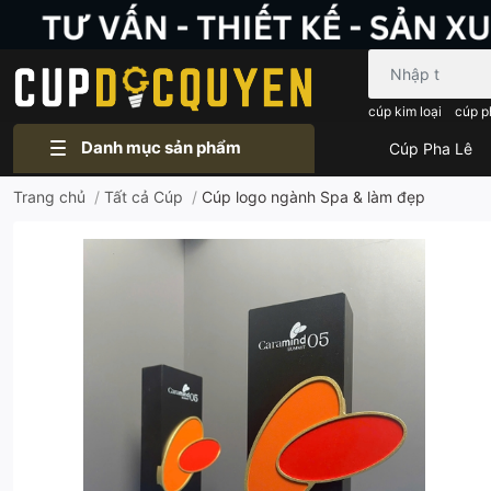
Bạn cần tìm gì..
cúp kim loại
cúp p
Danh mục sản phẩm
Cúp Pha Lê
Trang chủ
/
Tất cả Cúp
/
Cúp logo ngành Spa & làm đẹp