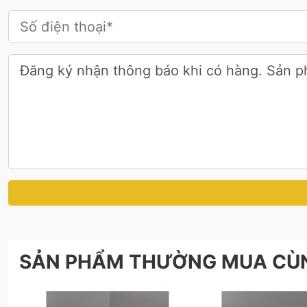
👉 Với mẫu cúp logo, cúp vinh danh Caramind như trên,
Logo thương hiệu
Tên chương trình/sự kiện
Tên & danh hiệu người được vinh danh
Phần còn lại, đội ngũ thiết kế sẽ tối ưu bố cục, màu s
Thông tin liên hệ
Tư vấn Cúp thiết kế:
0942283336
Tư vấn Cúp pha lê:
0865679066
Email:
cupdocquyen@gmail.com
SẢN PHẨM THƯỜNG MUA CÙ