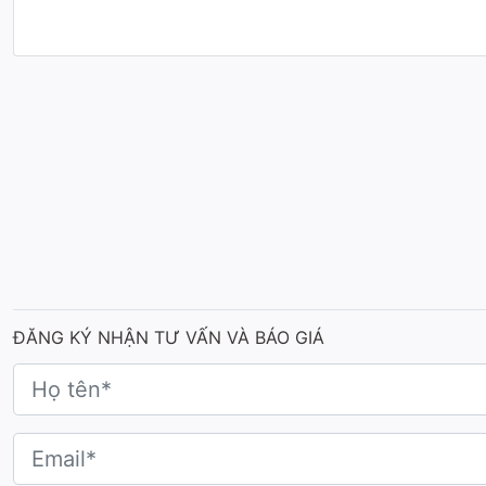
Thân cúp logo ngành Spa & làm đẹp là khối trụ đ
Điểm nhấn độc đáo nhất của mẫu cúp logo này chí
ĐĂNG KÝ NHẬN TƯ VẤN VÀ BÁO GIÁ
Về phong cách, cúp logo ngành Spa & làm đẹp đi th
gọn ở mặt trước, vừa đủ thông tin mà không rối m
Cúp có kích thước vừa phải, dễ cầm khi bước lên 
Mẫu cúp logo, cúp vinh danh này đặc biệt phù hợp cho 