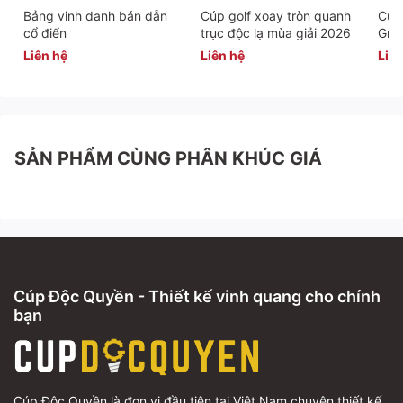
Bảng vinh danh bán dẫn
Cúp golf xoay tròn quanh
Cúp 
cổ điển
trục độc lạ mùa giải 2026
Gra
Liên hệ
Liên hệ
Liên
SẢN PHẨM CÙNG PHÂN KHÚC GIÁ
Cúp Độc Quyền - Thiết kế vinh quang cho chính
bạn
Cúp Độc Quyền là đơn vị đầu tiên tại Việt Nam chuyên thiết kế