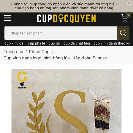
0
Bạn cần tìm gì..; Nhập tên sản phẩm..
cúp kim loại
cúp pha lê
cúp gỗ
cúp đa chất liệu
cúp vinh danh theo yêu
Trang chủ
/
Tất cả Cúp
/
Cúp vinh danh logo, hình bông lúa - tập đoàn Sunrise