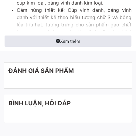
cúp kim loại, bảng vinh danh kim loại.
Cảm hứng thiết kế: Cúp vinh danh, bảng vinh
danh với thiết kế theo biểu tượng chữ S và bông
lúa trĩu hạt, tượng trưng cho sản phẩm gạo chất
lượng cao và logo của tập đoàn Sunrise Viet
Nam.
Xem thêm
Màu sắc: Toàn bộ cúp vinh danh, bảng vinh danh
được lên màu công nghệ nano, đảm bảo bền màu
với thời gian, cũng như sự cao quý trường tồn
thịnh vượng của Quý khách hàng. Với hai sắc màu
ĐÁNH GIÁ SẢN PHẨM
vàng và đen đối lập nhau, thể hiện tính sang
trọng bậc nhất.
Đây là mẫu gợi ý cho Quý khách, cúp có thể thay
đổi theo thiết kế và mong muốn của Quý khách
BÌNH LUẬN, HỎI ĐÁP
(Mẫu cúp thiết kế, cúp theo yêu cầu)