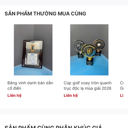
SẢN PHẨM THƯỜNG MUA CÙNG
Bảng vinh danh bán dẫn
Cúp golf xoay tròn quanh
Cúp 
cổ điển
trục độc lạ mùa giải 2026
Gra
Liên hệ
Liên hệ
Liên