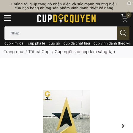
0
Bạn cần tìm gì..; Nhập tên sản phẩm..
cúp kim loại
cúp pha lê
cúp gỗ
cúp đa chất liệu
cúp vinh danh theo yêu
Trang chủ
/
Tất cả Cúp
/
Cúp ngôi sao hợp kim sáng tạo