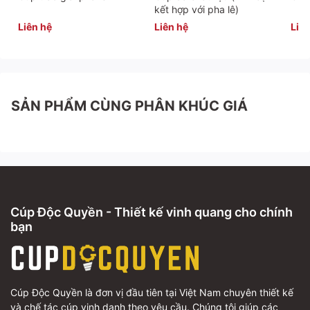
kết hợp với pha lê)
Liên hệ
Liên hệ
Liên
SẢN PHẨM CÙNG PHÂN KHÚC GIÁ
Cúp Độc Quyền - Thiết kế vinh quang cho chính
bạn
Cúp Độc Quyền là đơn vị đầu tiên tại Việt Nam chuyên thiết kế
và chế tác cúp vinh danh theo yêu cầu. Chúng tôi giúp các