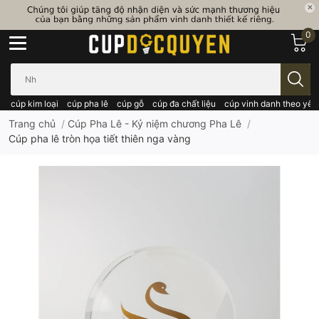
0
Bạn cần tìm gì..; Nhập tên sản phẩm..
cúp kim loại
cúp pha lê
cúp gỗ
cúp đa chất liệu
cúp vinh danh theo yêu
Trang chủ
/
Cúp Pha Lê - Kỷ niệm chương Pha Lê
/
Cúp pha lê tròn họa tiết thiên nga vàng