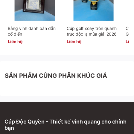
Bảng vinh danh bán dẫn
Cúp golf xoay tròn quanh
Cúp 
cổ điển
trục độc lạ mùa giải 2026
Gra
Liên hệ
Liên hệ
Liên
SẢN PHẨM CÙNG PHÂN KHÚC GIÁ
Cúp Độc Quyền - Thiết kế vinh quang cho chính
bạn