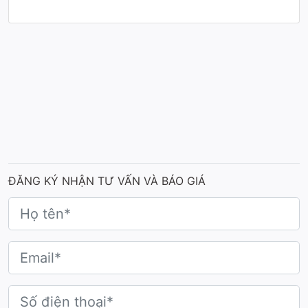
Tên sản phẩm:
Cúp sắc đẹp Hoa hậu - Cuộc thi
“Nữ sinh tài năng UNETI 2025”
Chất liệu:
Cúp được chế tác từ kim loại phủ hạt
nano màu, không bám vân tay, bền không bong
tróc.
Màu sắc:
Để tạo nên sự phân cấp rõ ràng và
đẳng cấp, bộ cúp được thiết kế với 3 sắc màu
ĐĂNG KÝ NHẬN TƯ VẤN VÀ BÁO GIÁ
chủ đạo, tương ứng với từng vị trí danh hiệu:
+ Quán quân:
Vàng gold sang trọng: Gam màu biểu
trưng cho chiến thắng, danh vọng và hào quang rực
rỡ.
+ Á quân 1 & 2:
Bạc ánh kim hiện đại: Tông bạc sáng
mang đến vẻ đẹp thanh lịch, tinh khiết, đại diện cho sự
nỗ lực không ngừng nghỉ và tài năng vượt trội. Hiệu