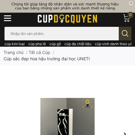
0
Bạn cần tìm gì..; Nhập tên sản phẩm..
cúp kim loại
cúp pha lê
cúp gỗ
cúp đa chất liệu
cúp vinh danh theo yêu
Trang chủ
/
Tất cả Cúp
/
Cúp sắc đẹp hoa hậu trường đại học UNETI