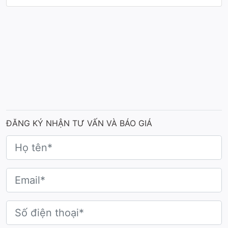
ĐĂNG KÝ NHẬN TƯ VẤN VÀ BÁO GIÁ
Mẫu cúp sáng tạo
Chất liệu
Ẩn sau vẻ ngoài thanh thoát, bay bổng là sự vững chãi
đến kinh ngạc của chất liệu kim loại/hợp kim cao cấp.
Khác biệt hoàn toàn với những chiếc cúp nhựa nhẹ
tênh hay pha lê mong manh, sản phẩm mang lại cảm
giác "đầm tay" đầy uy lực ngay khi chạm vào.