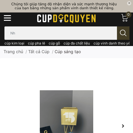
0
Bạn cần tìm gì..; Nhập tên sản phẩm..
cúp kim loại
cúp pha lê
cúp gỗ
cúp đa chất liệu
cúp vinh danh theo yêu
Trang chủ
/
Tất cả Cúp
/
Cúp sáng tạo