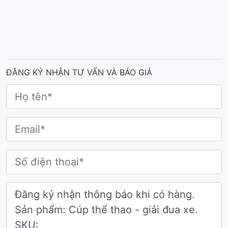
ĐĂNG KÝ NHẬN TƯ VẤN VÀ BÁO GIÁ
Mẫu cúp thể thao (giải đua xe)
Từ góc nhìn đầu tiên, chiếc cúp gây ấn tượng
mạnh với kiểu dáng mạnh mẽ, sang trọng. Hình
tượng vô-lăng vàng trên nền đen huyền bí được
tạo hình tinh tế, thể hiện sức mạnh và bản lĩnh
của người cầm lái.
Mỗi chiếc cúp thể thao đều được hoàn thiện tỉ mỉ,
mang tính cá nhân hóa cao, phù hợp cho các sự
kiện giải đua xe ô tô địa hình, giải đua mô tô, hay
các giải thưởng thể thao chuyên nghiệp.
Hơn cả một phần thưởng, cúp vinh danh là lời tri