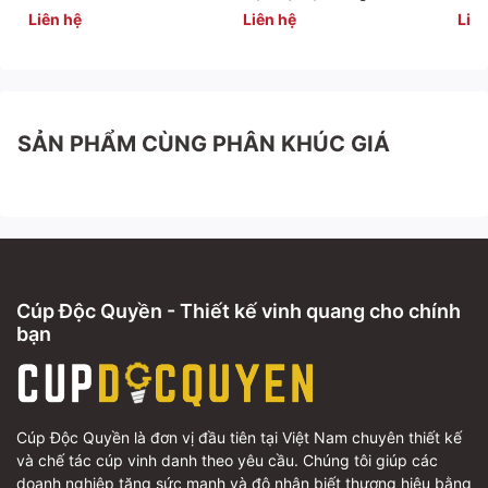
🌐
Website:
https://cupdocquyen.com/
Liên hệ
Liên hệ
Liên
SẢN PHẨM CÙNG PHÂN KHÚC GIÁ
Cúp Độc Quyền - Thiết kế vinh quang cho chính
bạn
Cúp Độc Quyền là đơn vị đầu tiên tại Việt Nam chuyên thiết kế
và chế tác cúp vinh danh theo yêu cầu. Chúng tôi giúp các
doanh nghiệp tăng sức mạnh và độ nhận biết thương hiệu bằng