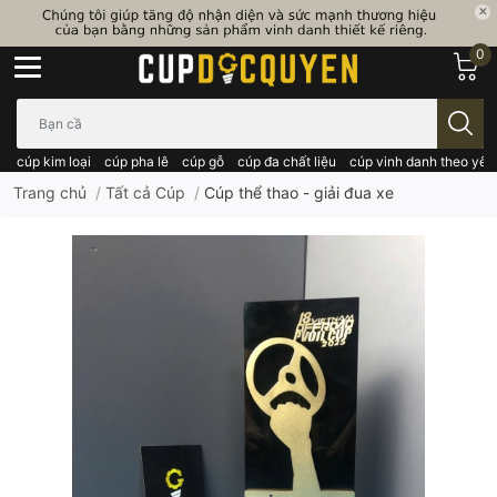
0
Bạn cần tìm gì..; Nhập tên sản phẩm..
cúp kim loại
cúp pha lê
cúp gỗ
cúp đa chất liệu
cúp vinh danh theo yêu
Trang chủ
/
Tất cả Cúp
/
Cúp thể thao - giải đua xe