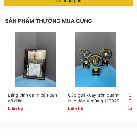
Gửi thông tin
SẢN PHẨM THƯỜNG MUA CÙNG
Bảng vinh danh bán dẫn
Cúp golf xoay tròn quanh
Cúp 
cổ điển
trục độc lạ mùa giải 2026
Gra
Liên hệ
Liên hệ
Liên