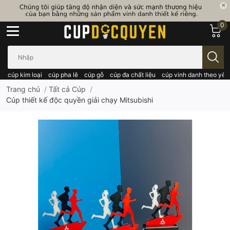
0
Bạn cần tìm gì..; Nhập tên sản phẩm..
cúp kim loại
cúp pha lê
cúp gỗ
cúp đa chất liệu
cúp vinh danh theo yêu
Trang chủ
/
Tất cả Cúp
/
Cúp thiết kế độc quyền giải chạy Mitsubishi