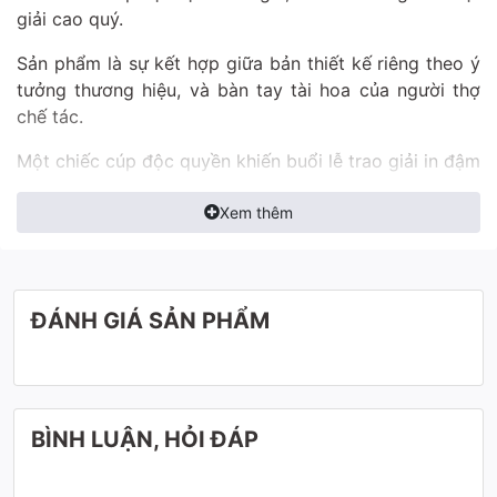
giải cao quý.
Sản phẩm là sự kết hợp giữa bản thiết kế riêng theo ý
tưởng thương hiệu, và bàn tay tài hoa của người thợ
chế tác.
Một chiếc cúp độc quyền khiến buổi lễ trao giải in đậm
dấu ấn trong tâm trí của khán giả, khoảnh khắc đáng
giá của sự kiện.
Xem thêm
Liên hệ ngay Zalo/Call 0942283336 để được tư vấn kỹ
lưỡng.
ĐÁNH GIÁ SẢN PHẨM
Cúp Độc Quyền chuyên thiết kế, chế tác và sản xuất
riêng sản phẩm cúp quà tặng, cúp trao giải dành cho
các sự kiện vinh danh lớn.
BÌNH LUẬN, HỎI ĐÁP