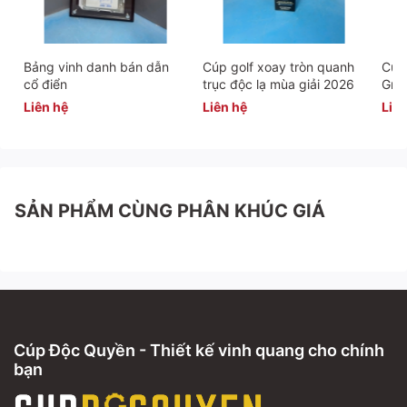
Bảng vinh danh bán dẫn
Cúp golf xoay tròn quanh
Cúp 
cổ điển
trục độc lạ mùa giải 2026
Gra
Liên hệ
Liên hệ
Liên
SẢN PHẨM CÙNG PHÂN KHÚC GIÁ
Cúp Độc Quyền - Thiết kế vinh quang cho chính
bạn