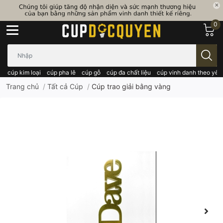
0
Bạn cần tìm gì..; Nhập tên sản phẩm..
cúp kim loại
cúp pha lê
cúp gỗ
cúp đa chất liệu
cúp vinh danh theo yêu
Trang chủ
/
Tất cả Cúp
/
Cúp trao giải bằng vàng