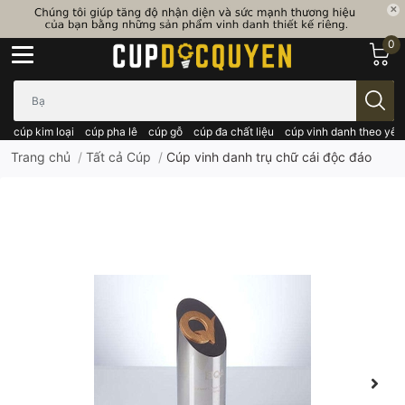
0
Bạn cần tìm gì..; Nhập tên sản phẩm..
cúp kim loại
cúp pha lê
cúp gỗ
cúp đa chất liệu
cúp vinh danh theo yêu
Trang chủ
/
Tất cả Cúp
/
Cúp vinh danh trụ chữ cái độc đáo