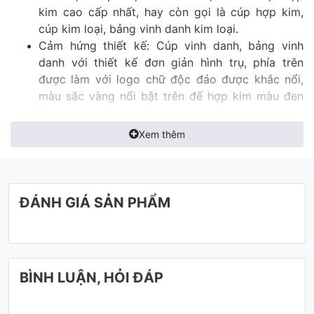
kim cao cấp nhất, hay còn gọi là cúp hợp kim,
cúp kim loại, bảng vinh danh kim loại.
Cảm hứng thiết kế: Cúp vinh danh, bảng vinh
danh với thiết kế đơn giản hình trụ, phía trên
được làm với logo chữ độc đáo được khắc nổi,
màu sắc vàng nổi bật trên đế hợp kim màu đen
bạc.
Màu sắc: Toàn bộ cúp vinh danh, bảng vinh danh
Xem thêm
được lên màu công nghệ nano, đảm bảo bền màu
với thời gian, cũng như sự cao quý trường tồn
thịnh vượng của Quý khách hàng. Với hai sắc màu
vàng và đen đối lập nhau, thể hiện tính sang
ĐÁNH GIÁ SẢN PHẨM
trọng bậc nhất.
Đây là mẫu gợi ý cho Quý khách, cúp có thể thay
đổi theo thiết kế và mong muốn của Quý khách (
Mẫu cúp thiết kế, cúp theo yêu cầu)
BÌNH LUẬN, HỎI ĐÁP