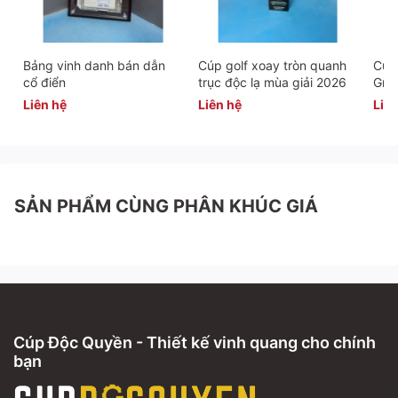
Bảng vinh danh bán dẫn
Cúp golf xoay tròn quanh
Cúp 
cổ điển
trục độc lạ mùa giải 2026
Gra
Liên hệ
Liên hệ
Liên
SẢN PHẨM CÙNG PHÂN KHÚC GIÁ
Cúp Độc Quyền - Thiết kế vinh quang cho chính
bạn