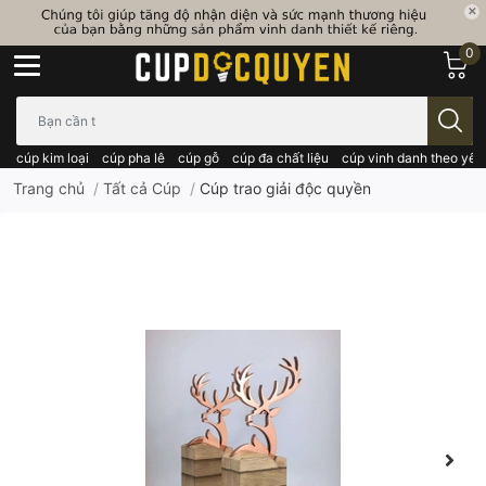
0
Bạn cần tìm gì..; Nhập tên sản phẩm..
cúp kim loại
cúp pha lê
cúp gỗ
cúp đa chất liệu
cúp vinh danh theo yêu
Trang chủ
/
Tất cả Cúp
/
Cúp trao giải độc quyền