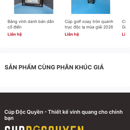
Bảng vinh danh bán dẫn
Cúp golf xoay tròn quanh
Cúp 
cổ điển
trục độc lạ mùa giải 2026
Gra
Liên hệ
Liên hệ
Liên
SẢN PHẨM CÙNG PHÂN KHÚC GIÁ
Cúp Độc Quyền - Thiết kế vinh quang cho chính
bạn