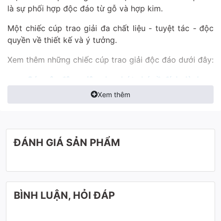
là sự phối hợp độc đáo từ gỗ và hợp kim.
Một chiếc cúp trao giải đa chất liệu - tuyệt tác - độc
quyền về thiết kế và ý tưởng.
Xem thêm những chiếc cúp trao giải độc đáo dưới đây:
Cúp vận động viên chạy bứt phá về đích dành
cho giải chạy Xuân Dầu khí 2023
Xem thêm
Cúp người cầm cờ trên đỉnh vinh quang
Cúp vinh danh pha lê - kèm gỗ
Để biết thêm thông tin và đặt hàng, vui lòng liên hệ
ĐÁNH GIÁ SẢN PHẨM
hotline của chúng tôi tại
0942283336
- Giao hàng
toàn quốc
BÌNH LUẬN, HỎI ĐÁP