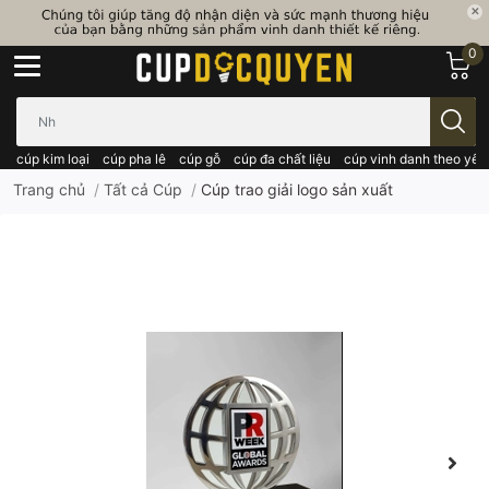
0
Bạn cần tìm gì..; Nhập tên sản phẩm..
cúp kim loại
cúp pha lê
cúp gỗ
cúp đa chất liệu
cúp vinh danh theo yêu
Trang chủ
/
Tất cả Cúp
/
Cúp trao giải logo sản xuất