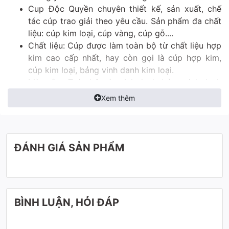
Cup Độc Quyền chuyên thiết kế, sản xuất, chế
tác cúp trao giải theo yêu cầu. Sản phẩm đa chất
liệu: cúp kim loại, cúp vàng, cúp gỗ....
Chất liệu: Cúp được làm toàn bộ từ chất liệu hợp
kim cao cấp nhất, hay còn gọi là cúp hợp kim,
cúp kim loại, bảng vinh danh kim loại.
Màu sắc: Toàn bộ cúp vinh danh, bảng vinh danh
được lên màu công nghệ nano, đảm bảo bền màu
Xem thêm
với thời gian, cũng như sự cao quý trường tồn
thịnh vượng của Quý khách hàng. Với hai sắc màu
vàng và đen đối lập nhau, thể hiện tính sang
trọng bậc nhất.
ĐÁNH GIÁ SẢN PHẨM
Đây là mẫu gợi ý cho Quý khách, cúp có thể thay
đổi theo thiết kế và mong muốn của Quý khách (
Mẫu cúp thiết kế, cúp theo yêu cầu)
BÌNH LUẬN, HỎI ĐÁP