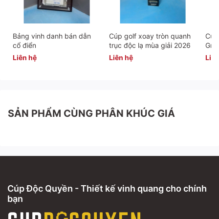
Bảng vinh danh bán dẫn
Cúp golf xoay tròn quanh
Cúp 
cổ điển
trục độc lạ mùa giải 2026
Gra
Liên hệ
Liên hệ
Liên
SẢN PHẨM CÙNG PHÂN KHÚC GIÁ
Cúp Độc Quyền - Thiết kế vinh quang cho chính
bạn