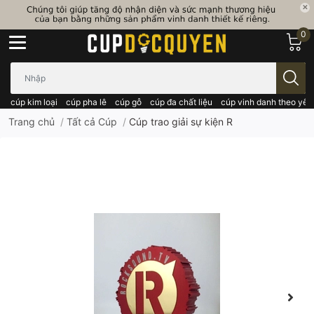
0
Bạn cần tìm gì..; Nhập tên sản phẩm..
cúp kim loại
cúp pha lê
cúp gỗ
cúp đa chất liệu
cúp vinh danh theo yêu
Trang chủ
/
Tất cả Cúp
/
Cúp trao giải sự kiện R