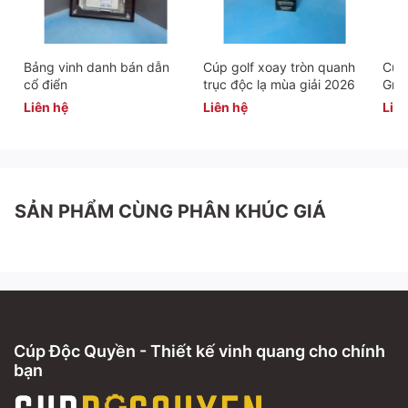
Bảng vinh danh bán dẫn
Cúp golf xoay tròn quanh
Cúp 
cổ điển
trục độc lạ mùa giải 2026
Gra
Liên hệ
Liên hệ
Liên
SẢN PHẨM CÙNG PHÂN KHÚC GIÁ
Cúp Độc Quyền - Thiết kế vinh quang cho chính
bạn