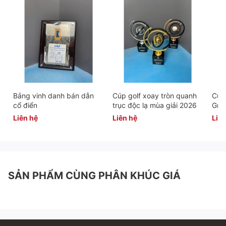
Bảng vinh danh bán dẫn
Cúp golf xoay tròn quanh
Cúp 
cổ điển
trục độc lạ mùa giải 2026
Gra
Liên hệ
Liên hệ
Liên
SẢN PHẨM CÙNG PHÂN KHÚC GIÁ