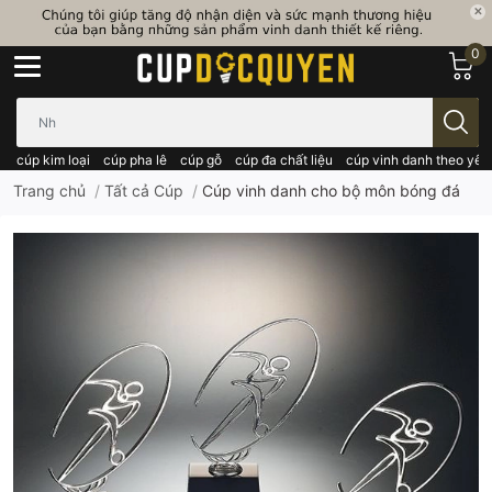
0
Bạn cần tìm gì..; Nhập tên sản phẩm..
cúp kim loại
cúp pha lê
cúp gỗ
cúp đa chất liệu
cúp vinh danh theo yêu
Trang chủ
/
Tất cả Cúp
/
Cúp vinh danh cho bộ môn bóng đá