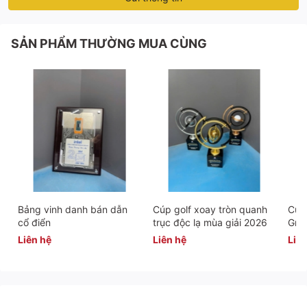
SẢN PHẨM THƯỜNG MUA CÙNG
Bảng vinh danh bán dẫn
Cúp golf xoay tròn quanh
Cúp 
cổ điển
trục độc lạ mùa giải 2026
Gra
Liên hệ
Liên hệ
Liên