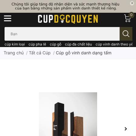
0
Bạn cần tìm gì..; Nhập tên sản phẩm..
cúp kim loại
cúp pha lê
cúp gỗ
cúp đa chất liệu
cúp vinh danh theo yêu
Trang chủ
/
Tất cả Cúp
/
Cúp gỗ vinh danh dạng tấm