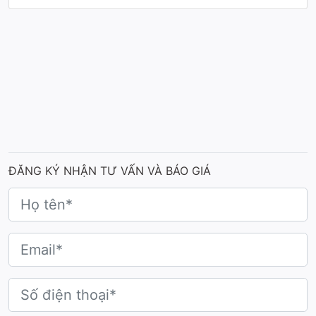
giá trị văn hóa truyền thống, tạo nên một biểu
tượng vinh danh không thể quên.
Cúp được chế tác từ
kim loại nguyên khối phủ
hạt nano màu cao cấp
, chiếc cúp mang thiết kế
hiện đại, không bám vân tay, chống bong tróc, và
bền màu theo thời gian và mang đậm bản sắc
văn hóa xứ Huế.
Chiếc cúp được
thiết kế độc đáo
và thể hiện sự
sắc nét trong từng đường nét giúp làm nổi bật
nên vẻ đẹp hài hòa, sang trọng, không kém phần
ĐĂNG KÝ NHẬN TƯ VẤN VÀ BÁO GIÁ
quý phái. Màu vàng ánh kim - gam màu của sự
thành công, thịnh vượng đã khẳng định bản sắc
và tinh hoa ẩm thực xứ Huế, giúp tôn vinh ẩm
thực Huế tựa như “Kinh đô ẩm thực” đặc sắc, nổi
bật trên bản đồ du lịch Việt”.
Mang cảm xúc khó quên đến từng sự kiện
Cúp Độc Quyền
không chỉ cung cấp sản phẩm, mà