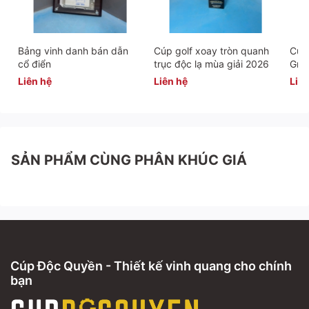
Bảng vinh danh bán dẫn
Cúp golf xoay tròn quanh
Cúp 
cổ điển
trục độc lạ mùa giải 2026
Gra
Liên hệ
Liên hệ
Liên
SẢN PHẨM CÙNG PHÂN KHÚC GIÁ
Cúp Độc Quyền - Thiết kế vinh quang cho chính
bạn