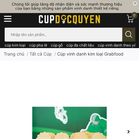
0
Bạn cần tìm gì..; Nhập tên sản phẩm..
cúp kim loại
cúp pha lê
cúp gỗ
cúp đa chất liệu
cúp vinh danh theo yêu
Trang chủ
/
Tất cả Cúp
/
Cúp vinh danh kim loại Grabfood