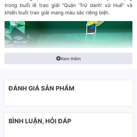
trong buổi lễ trao giải “Quán ‘Trứ danh’ xứ Huế” và
khiến buổi trao giải mang màu sắc riêng biệt.
Xem thêm
ĐÁNH GIÁ SẢN PHẨM
Chiếc cúp quốc dân này được chế tác bởi bàn
BÌNH LUẬN, HỎI ĐÁP
tay khéo léo của các nghệ nhân nhà Cúp Độc
Quyền với từng
đường nét sắc sảo, tinh xảo
,
phản ánh sự kết hợp hoàn hảo giữa nghệ thuật và