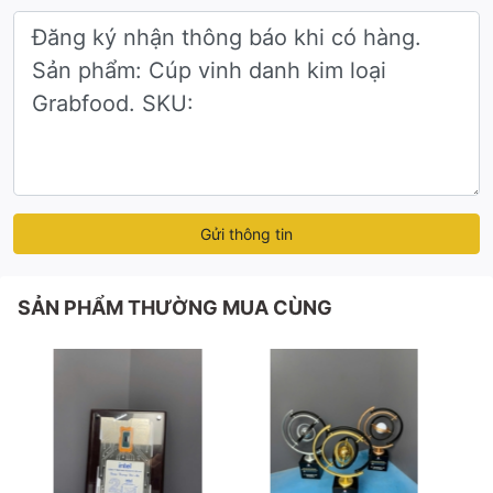
còn mang đến những cảm xúc khó quên trong từng
khoảnh khắc vinh danh. Hãy để chúng tôi đồng hành
cùng bạn, tạo nên những dấu ấn vĩnh cửu!
Liên hệ ngay qua hotline
0942283336 (Gọi/Zalo)
để
được tư vấn thiết kế và báo giá chi tiết.
Gửi thông tin
SẢN PHẨM THƯỜNG MUA CÙNG