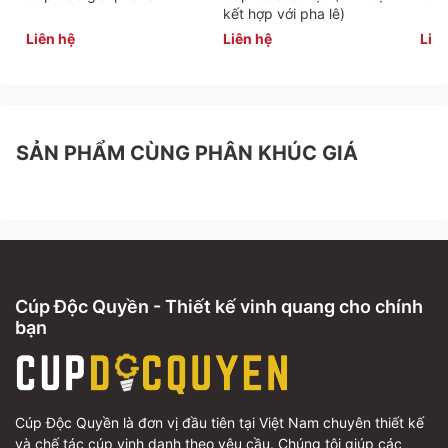
kết hợp với pha lê)
Liên hệ
Liên hệ
Liên
SẢN PHẨM CÙNG PHÂN KHÚC GIÁ
Cúp Độc Quyền - Thiết kế vinh quang cho chính
bạn
Cúp Độc Quyền là đơn vị đầu tiên tại Việt Nam chuyên thiết kế
và chế tác cúp vinh danh theo yêu cầu. Chúng tôi giúp các