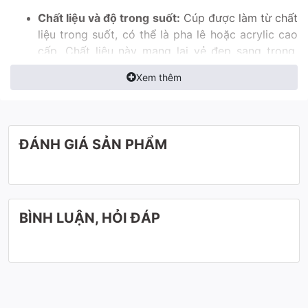
Chất liệu và độ trong suốt:
Cúp được làm từ chất
liệu trong suốt, có thể là pha lê hoặc acrylic cao
cấp. Chất liệu này mang lại vẻ đẹp sang trọng,
tinh tế và khả năng tán sắc ánh sáng tuyệt vời.
Xem thêm
Độ trong suốt hoàn hảo thể hiện sự trân trọng và
giá trị cao quý của giải thưởng.
Thiết kế tối giản và hiện đại:
Cúp có thiết kế
dạng tấm phẳng, mang phong cách tối giản
ĐÁNH GIÁ SẢN PHẨM
nhưng không kém phần ấn tượng. Hình dáng này
phù hợp với xu hướng thiết kế hiện đại, thể hiện
sự chuyên nghiệp và năng động của doanh
nghiệp.
BÌNH LUẬN, HỎI ĐÁP
Cúp Độc Quyền không chỉ cung cấp sản phẩm, mà còn
mang đến những cảm xúc khó quên trong từng khoảnh
khắc vinh danh. Hãy để chúng tôi đồng hành cùng bạn,
tạo nên những dấu ấn vĩnh cửu!
Liên hệ ngay qua hotline
0942283336 (Gọi/Zalo)
để