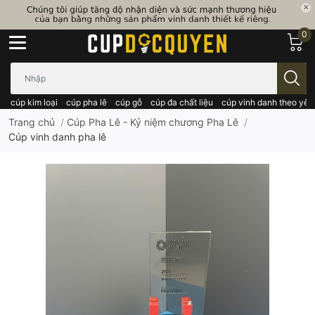
0
Bạn cần tìm gì..; Nhập tên sản phẩm..
cúp kim loại
cúp pha lê
cúp gỗ
cúp đa chất liệu
cúp vinh danh theo yêu
Trang chủ
/
Cúp Pha Lê - Kỷ niệm chương Pha Lê
/
Cúp vinh danh pha lê