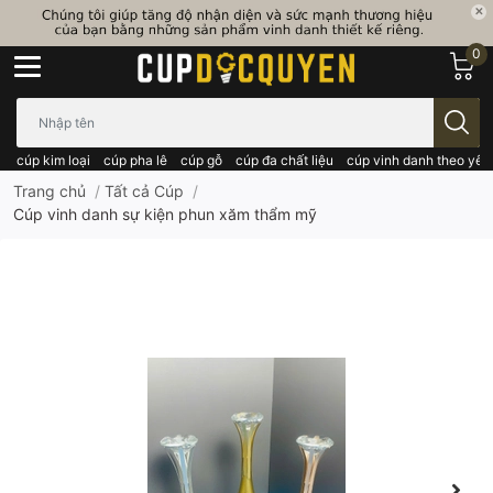
0
Bạn cần tìm gì..; Nhập tên sản phẩm..
cúp kim loại
cúp pha lê
cúp gỗ
cúp đa chất liệu
cúp vinh danh theo yêu
Trang chủ
/
Tất cả Cúp
/
Cúp vinh danh sự kiện phun xăm thẩm mỹ