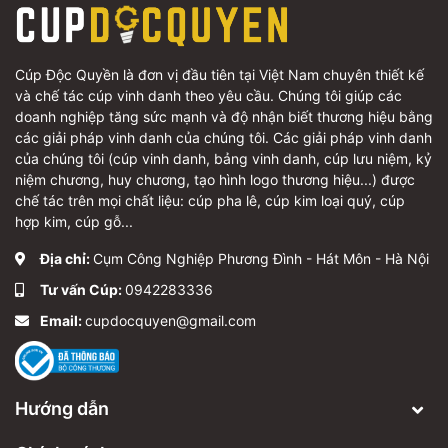
Cúp Độc Quyền - Thiết kế cúp vinh danh theo yêu cầu
📞
Hotline:
094.228.3336 (Cúp đa chất liệu);
Cúp Độc Quyền là đơn vị đầu tiên tại Việt Nam chuyên thiết kế
086.567.9066 (Cúp pha lê)
và chế tác cúp vinh danh theo yêu cầu. Chúng tôi giúp các
doanh nghiệp tăng sức mạnh và độ nhận biết thương hiệu bằng
🔗
Website:
https://cupdocquyen.com
các giải pháp vinh danh của chúng tôi. Các giải pháp vinh danh
của chúng tôi (cúp vinh danh, bảng vinh danh, cúp lưu niệm, kỷ
🚚
Xưởng chế tác:
Ngũ Hiệp, Thanh Trì, Hà Nội
niệm chương, huy chương, tạo hình logo thương hiệu...) được
chế tác trên mọi chất liệu: cúp pha lê, cúp kim loại quý, cúp
🔗
Delivery Worldwide From Vietnam
hợp kim, cúp gỗ...
Hãy lựa chọn Cúp Độc Quyền để tôn vinh những
Địa chỉ:
Cụm Công Nghiệp Phương Đình - Hát Môn - Hà Nội
khoảnh khắc đỉnh cao và tạo nên dấu ấn không thể
Tư vấn Cúp:
0942283336
quên!
Email:
cupdocquyen@gmail.com
Hướng dẫn