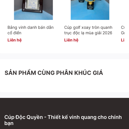
Bảng vinh danh bán dẫn
Cúp golf xoay tròn quanh
Cúp 
cổ điển
trục độc lạ mùa giải 2026
Gra
Liên hệ
Liên hệ
Liên
SẢN PHẨM CÙNG PHÂN KHÚC GIÁ
Cúp Độc Quyền - Thiết kế vinh quang cho chính
bạn
Liên hệ ngay để tư vấn và đặt hàng