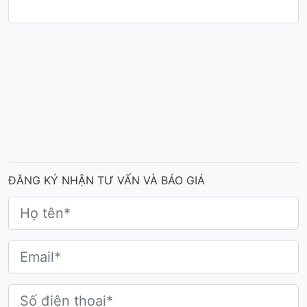
ĐĂNG KÝ NHẬN TƯ VẤN VÀ BÁO GIÁ
Cúp được chế tác từ chất liệu cao cấp
: Cúp được
chế tác từ kim loại phủ hạt nano màu, không bám
vân tay, bền không bong tróc.
Kiểu dáng thiết kế tinh xảo
: Dáng cúp cao thanh
thoát, phần thân vươn lên mềm mại nhưng mạnh