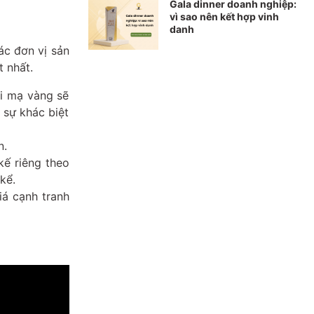
Gala dinner doanh nghiệp:
vì sao nên kết hợp vinh
danh
ác đơn vị sản
t nhất.
ại mạ vàng sẽ
 sự khác biệt
n.
kế riêng theo
kể.
iá cạnh tranh