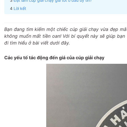
Đặt làm cúp giải chạy giá tốt ở đâu uy tín?
Lời kết
Bạn đang tìm kiếm một chiếc cúp giải chạy vừa đẹp mắt,
không muốn mất tiền oan! Với bí quyết này sẽ giúp bạn 
đi tìm hiểu ở bài viết dưới đây.
Các yếu tố tác động đến giá của cúp giải chạy