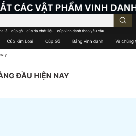
; Nhập tên sản phẩm..
ha lê
cúp gỗ
cúp đa chất liệu
cúp vinh danh theo yêu cầu
Cúp Kim Loại
Cúp Gỗ
Bảng vinh danh
Về chúng t
 nay
HÀNG ĐẦU HIỆN NAY