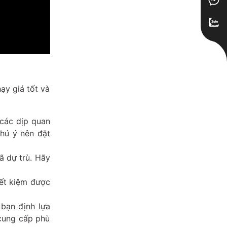
ạy giá tốt và
 các dịp quan
hú ý nên đặt
ã dự trù. Hãy
iết kiệm được
 bạn định lựa
 cung cấp phù