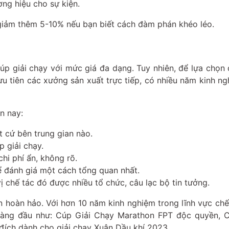
ng hiệu cho sự kiện.
giảm thêm 5-10% nếu bạn biết cách đàm phán khéo léo.
 cúp giải chạy với mức giá đa dạng. Tuy nhiên, để lựa chọn
ưu tiên các xưởng sản xuất trực tiếp, có nhiều năm kinh n
ện nay:
t cứ bên trung gian nào.
 giải chạy.
hi phí ẩn, không rõ.
ể đánh giá một cách tổng quan nhất.
ị chế tác đó được nhiều tổ chức, câu lạc bộ tin tưởng.
n hoàn hảo. Với hơn 10 năm kinh nghiệm trong lĩnh vực chế
hàng đầu như: Cúp Giải Chạy Marathon FPT độc quyền, C
 đích dành cho giải chạy Xuân Dầu khí 2023…