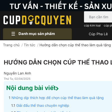
Bạn cần tìm gì..
cúp kim loại
cúp p
Danh mục sản phẩm
Cúp Pha Lê
Trang chủ
/
Tin tức
/
Hướng dẫn chọn cúp thể thao làm quà tặng 
HƯỚNG DẪN CHỌN CÚP THỂ THAO L
Nguyễn Lan Anh
Thứ Tư, 02/04/2025
Nội dung bài viết
Những dịp thích hợp để chọn cúp thể thao làm quà tặng
Giải đấu thể thao chuyên nghiệp