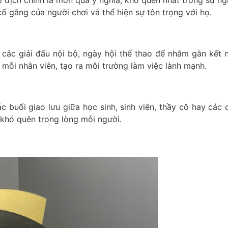
 địch chính là món quà ý nghĩa, khó quên nhất trong sự ng
ố gắng của người chơi và thể hiện sự tôn trọng với họ.
các giải đấu nội bộ, ngày hội thể thao để nhằm gắn kết n
 mỗi nhân viên, tạo ra môi trường làm việc lành mạnh.
 buổi giao lưu giữa học sinh, sinh viên, thầy cô hay các 
khó quên trong lòng mỗi người.