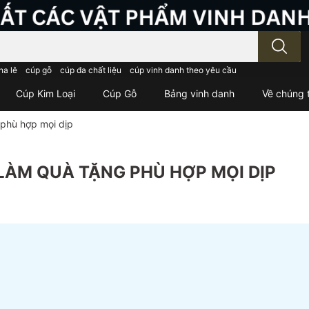
; Nhập tên sản phẩm..
ha lê
cúp gỗ
cúp đa chất liệu
cúp vinh danh theo yêu cầu
Cúp Kim Loại
Cúp Gỗ
Bảng vinh danh
Về chúng t
phù hợp mọi dịp
ÀM QUÀ TẶNG PHÙ HỢP MỌI DỊP