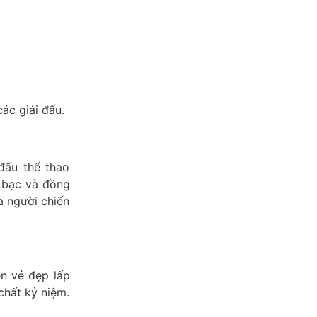
ác giải đấu.
đấu thể thao
, bạc và đồng
a người chiến
ên vẻ đẹp lấp
chất kỷ niệm.