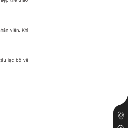
hiệp thể thao
hân viên. Khi
câu lạc bộ về