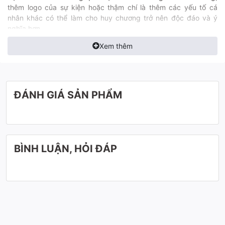
thêm logo của sự kiện hoặc thậm chí là thêm các yếu tố cá
nhân khác có thể làm cho huy chương trở nên độc đáo và ý
nghĩa hơn.
Xem thêm
Cupdocquyen.com cam kết mỗi chiếc huy chương là một tác
phẩm nghệ thuật thể hiện tinh thần thể thao và cam kết cá
nhân.
Hotline:
0942283336
.
(Gọi/Zalo/Telegram/Whatsapp)
ĐÁNH GIÁ SẢN PHẨM
Xem thêm các
H
uy chương nổi bật khác.
BÌNH LUẬN, HỎI ĐÁP