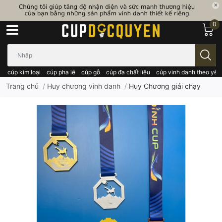
0
Bạn cần tìm gì..; Nhập tên sản phẩm..
cúp kim loại
cúp pha lê
cúp gỗ
cúp đa chất liệu
cúp vinh danh theo yêu
Trang chủ
/
Huy chương vinh danh
/
Huy Chương giải chạy