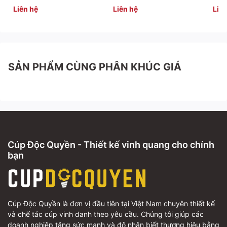
Liên hệ
Liên hệ
Liên
SẢN PHẨM CÙNG PHÂN KHÚC GIÁ
Cúp Độc Quyền - Thiết kế vinh quang cho chính
bạn
Cúp Độc Quyền là đơn vị đầu tiên tại Việt Nam chuyên thiết kế
và chế tác cúp vinh danh theo yêu cầu. Chúng tôi giúp các
doanh nghiệp tăng sức mạnh và độ nhận biết thương hiệu bằng