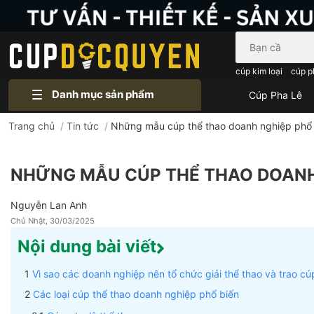
Bạn cần tìm gì..
cúp kim loại
cúp p
Danh mục sản phẩm
Cúp Pha Lê
Trang chủ
/
Tin tức
/
Những mẫu cúp thể thao doanh nghiệp phổ 
NHỮNG MẪU CÚP THỂ THAO DOANH 
Nguyễn Lan Anh
Chủ Nhật, 30/03/2025
Nội dung bài viết
Vì sao các doanh nghiệp nên tổ chức giải thể thao và trao cú
Các loại cúp thể thao doanh nghiệp phổ biến