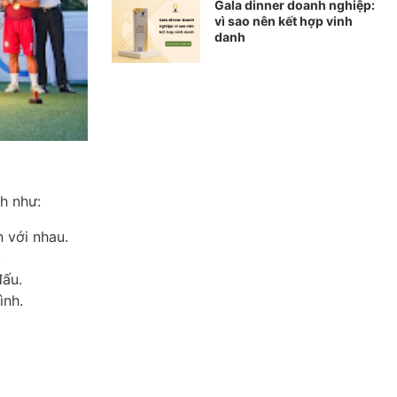
Gala dinner doanh nghiệp:
vì sao nên kết hợp vinh
danh
h như:
 với nhau.
.
đấu.
ình.