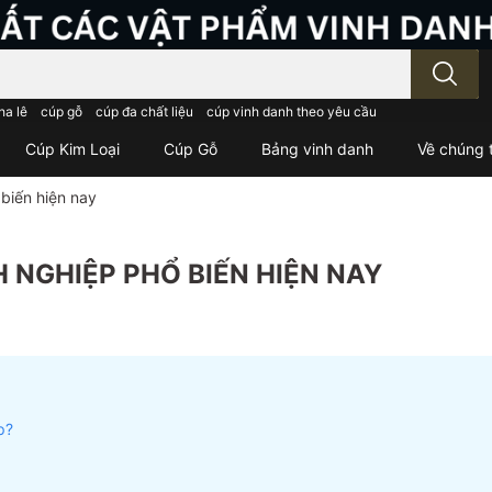
; Nhập tên sản phẩm..
ha lê
cúp gỗ
cúp đa chất liệu
cúp vinh danh theo yêu cầu
Cúp Kim Loại
Cúp Gỗ
Bảng vinh danh
Về chúng t
biến hiện nay
NGHIỆP PHỔ BIẾN HIỆN NAY
p?