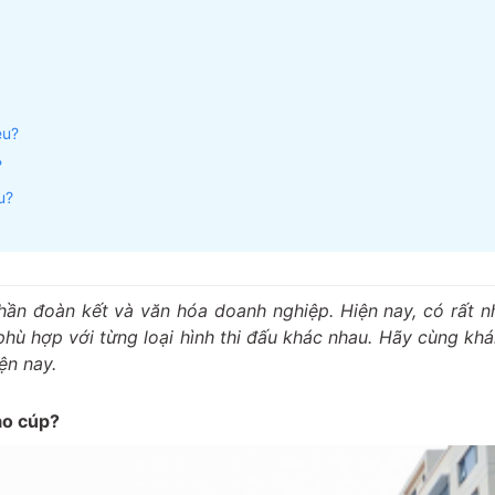
êu?
?
u?
thần đoàn kết và văn hóa doanh nghiệp. Hiện nay, có rất 
 phù hợp với từng loại hình thi đấu khác nhau. Hãy cùng k
ện nay.
ao cúp?