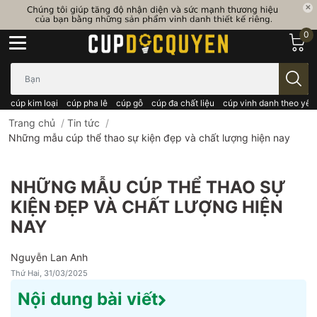
0
Bạn cần tìm gì..; Nhập tên sản phẩm..
cúp kim loại
cúp pha lê
cúp gỗ
cúp đa chất liệu
cúp vinh danh theo yêu
Trang chủ
/
Tin tức
/
Những mẫu cúp thể thao sự kiện đẹp và chất lượng hiện nay
NHỮNG MẪU CÚP THỂ THAO SỰ
KIỆN ĐẸP VÀ CHẤT LƯỢNG HIỆN
NAY
Nguyễn Lan Anh
Thứ Hai, 31/03/2025
Nội dung bài viết