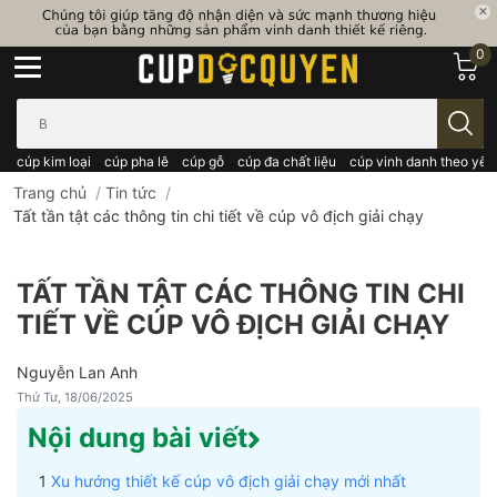
0
Bạn cần tìm gì..; Nhập tên sản phẩm..
cúp kim loại
cúp pha lê
cúp gỗ
cúp đa chất liệu
cúp vinh danh theo yêu
Trang chủ
/
Tin tức
/
Tất tần tật các thông tin chi tiết về cúp vô địch giải chạy
TẤT TẦN TẬT CÁC THÔNG TIN CHI
TIẾT VỀ CÚP VÔ ĐỊCH GIẢI CHẠY
Nguyễn Lan Anh
Thứ Tư, 18/06/2025
Nội dung bài viết
Xu hướng thiết kế cúp vô địch giải chạy mới nhất