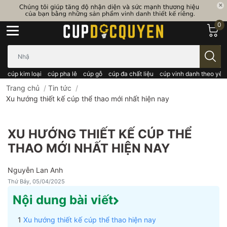
0
Bạn cần tìm gì..; Nhập tên sản phẩm..
cúp kim loại
cúp pha lê
cúp gỗ
cúp đa chất liệu
cúp vinh danh theo yêu
Trang chủ
/
Tin tức
/
Xu hướng thiết kế cúp thể thao mới nhất hiện nay
XU HƯỚNG THIẾT KẾ CÚP THỂ
THAO MỚI NHẤT HIỆN NAY
Nguyễn Lan Anh
Thứ Bảy, 05/04/2025
Nội dung bài viết
Xu hướng thiết kế cúp thể thao hiện nay