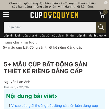
0
Bạn cần tìm gì..; Nhập tên sản phẩm..
cúp kim loại
cúp pha lê
cúp gỗ
cúp đa chất liệu
cúp vinh danh theo yêu
Trang chủ
/
Tin tức
/
5+ mẫu cúp bất động sản thiết kế riêng đẳng cấp
5+ MẪU CÚP BẤT ĐỘNG SẢN
THIẾT KẾ RIÊNG ĐẲNG CẤP
Nguyễn Lan Anh
Thứ Năm, 27/11/2025
Nội dung bài viết
Vì sao các giải thưởng bất động sản lớn luôn dùng cúp