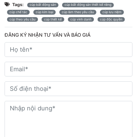
Tags:
cúp bất động sản
cúp bất động sản thiết kế riêng
cúp chế tác
cúp kim loại
cúp làm theo yêu cầu
cúp lưu niệm
cúp theo yêu cầu
cúp thiết kế
cúp vinh danh
cúp độc quyền
ĐĂNG KÝ NHẬN TƯ VẤN VÀ BÁO GIÁ