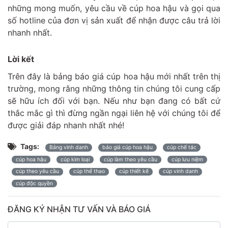
những mong muốn, yêu cầu về cúp hoa hậu và gọi qua
số hotline của đơn vị sản xuất để nhận được câu trả lời
nhanh nhất.
Lời kết
Trên đây là bảng báo giá cúp hoa hậu mới nhất trên thị
trường, mong rằng những thông tin chúng tôi cung cấp
sẽ hữu ích đối với bạn. Nếu như bạn đang có bất cứ
thắc mắc gì thì đừng ngần ngại liên hệ với chúng tôi để
được giải đáp nhanh nhất nhé!
Tags:
Bảng vinh danh
báo giá cúp hoa hậu
cúp chế tác
cúp hoa hậu
cúp kim loại
cúp làm theo yêu cầu
cúp lưu niệm
cúp theo yêu cầu
cúp thể thao
cúp thiết kế
cúp vinh danh
cúp độc quyền
ĐĂNG KÝ NHẬN TƯ VẤN VÀ BÁO GIÁ