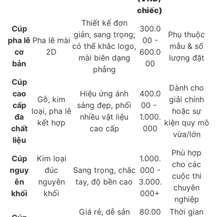
chiếc)
Thiết kế đơn
Cúp
300.0
giản, sang trọng;
Phụ thuộc
pha lê
Pha lê mài
00 -
có thể khắc logo,
mẫu & số
cơ
2D
600.0
mài biên dạng
lượng đặt
bản
00
phẳng
Cúp
Dành cho
cao
Hiệu ứng ánh
400.0
Gỗ, kim
giải chính
cấp
sáng đẹp, phối
00 -
loại, pha lê
hoặc sự
đa
nhiều vật liệu
1.000.
kết hợp
kiện quy mô
chất
cao cấp
000
vừa/lớn
liệu
Phù hợp
Cúp
Kim loại
1.000.
cho các
nguy
đúc
Sang trọng, chắc
000 -
cuộc thi
ên
nguyên
tay, độ bền cao
3.000.
chuyên
khối
khối
000+
nghiệp
Giá rẻ, dễ sản
80.00
Thời gian