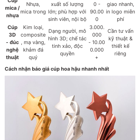
Cúp
Nhựa,
xuất số lượng
0 -
giao nhanh,
mica /
mica trong
lớn; phù hợp với
90.00
in logo miễn
nhựa
sinh viên, nội bộ
0
phí
Cúp
Kim loại,
3.000.
Dạng người, mô
Cần tư vấn
3D
composite
000
hình 3D; chế tác
kỹ thuật &
- đúc
, mạ vàng,
- 10.00
tinh xảo, độc
thiết kế
nghệ
khảm đá
0.000
quyền
riêng
thuật
quý
+
Cách nhận báo giá cúp hoa hậu nhanh nhất