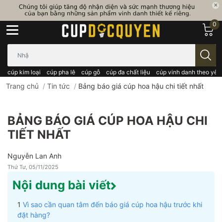
0
Bạn cần tìm gì..; Nhập tên sản phẩm..
cúp kim loại
cúp pha lê
cúp gỗ
cúp đa chất liệu
cúp vinh danh theo yêu
Trang chủ
/
Tin tức
/
Bảng báo giá cúp hoa hậu chi tiết nhất
BẢNG BÁO GIÁ CÚP HOA HẬU CHI
TIẾT NHẤT
Nguyễn Lan Anh
Thứ Tư, 05/11/2025
Nội dung bài viết
Vì sao cần quan tâm đến báo giá cúp hoa hậu trước khi
đặt hàng?