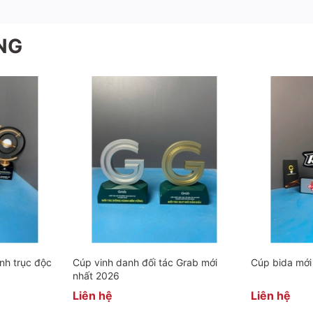
 là ngọn lửa thắp sáng nhiệt huyết cho đội ngũ nhân sự củ
NG
âu và sở hữu mẫu thiết kế độc quyền dành riêng cho đơn v
nh trục độc
Cúp vinh danh đối tác Grab mới
Cúp bida mới
nhất 2026
Liên hệ
Liên hệ