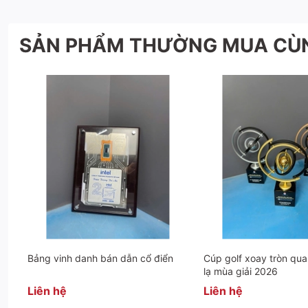
Mỗi tấm bảng vinh danh là một lời cảm ơn chân thành,
SẢN PHẨM THƯỜNG MUA CÙ
tạo nên những khoảnh khắc tri ân đáng nhớ.
📩
Liên hệ ngay với chúng tôi để nhận tư vấn chuyên s
Hotline:
0942283336
Website:
https://cupdocquyen.com/
Bảng vinh danh bán dẫn cổ điển
Cúp golf xoay tròn qua
lạ mùa giải 2026
Liên hệ
Liên hệ