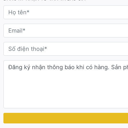
Bảng vinh danh kim loại được chế tác từ kim loại ngu
dung được khắc hoặc in công nghệ cao, đảm bảo từng ch
Màu sắc
Tông bạc ánh kim thanh lịch là điểm nhấn nổi bật của 
nổi bật trên sân khấu.
Phong cách hiện đại
Thiết kế theo phong cách tối giản, hiện đại, tập trung
tạo chiều sâu thị giác, giúp nội dung vinh danh trở thà
Kiểu dáng tinh gọn
Bảng vinh danh kim loại sở hữu kiểu dáng chữ nhật đứng
đứng vững, đồng thời tạo cảm giác sang trọng và chuy
Xem thêm
:
Các mẫu bảng vinh danh khác