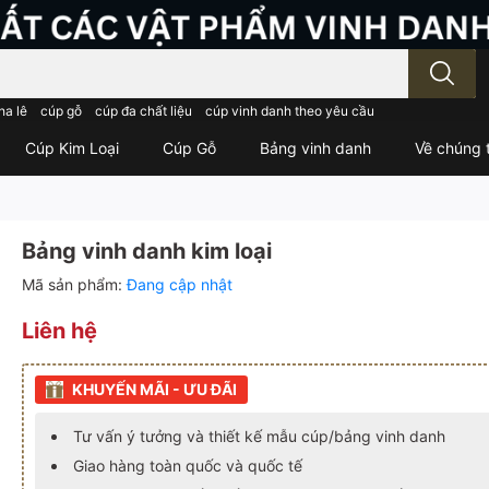
; Nhập tên sản phẩm..
ha lê
cúp gỗ
cúp đa chất liệu
cúp vinh danh theo yêu cầu
Cúp Kim Loại
Cúp Gỗ
Bảng vinh danh
Về chúng t
Bảng vinh danh kim loại
Mã sản phẩm:
Đang cập nhật
Liên hệ
KHUYẾN MÃI - ƯU ĐÃI
Tư vấn ý tưởng và thiết kế mẫu cúp/bảng vinh danh
Giao hàng toàn quốc và quốc tế