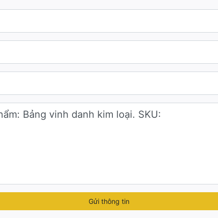
yên khối, được phủ một lớp nano giúp sản phẩm cứng cáp, 
i tiết sắc nét, tinh gọn và chuyên nghiệp.
sản phẩm. Bề mặt kim loại phản sáng nhẹ tạo hiệu ứng cao
 vào sự cân đối và tinh tế trong từng đường nét. Phần khun
nh điểm nhấn chính.
, tỷ lệ cân đối, dễ dàng trưng bày trên bàn làm việc, kệ t
ên nghiệp khi quan sát ở mọi góc độ.
Gửi thông tin