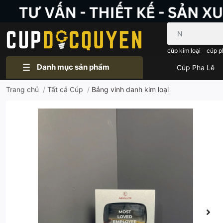
Bạn cần tìm gì..
cúp kim loại
cúp p
Danh mục sản phẩm
Cúp Pha Lê
Trang chủ
/
Tất cả Cúp
/
Bảng vinh danh kim loại