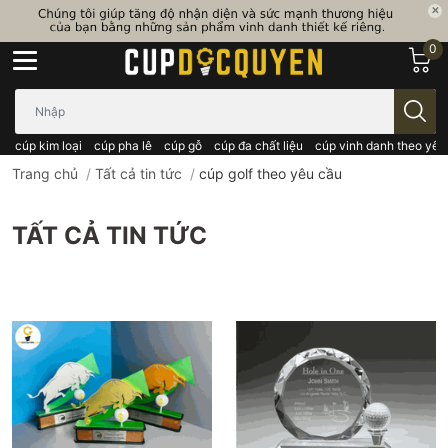
0
Bạn cần tìm gì..; Nhập tên sản phẩm..
cúp kim loại
cúp pha lê
cúp gỗ
cúp đa chất liệu
cúp vinh danh theo yêu
Trang chủ
/
Tất cả tin tức
/
cúp golf theo yêu cầu
TẤT CẢ TIN TỨC