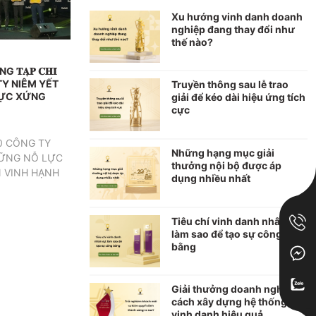
Xu hướng vinh danh doanh
nghiệp đang thay đổi như
thế nào?
̣𝐏 𝐂𝐇𝐈́
 TY NIÊM YẾT
Truyền thông sau lễ trao
LỰC XỨNG
giải để kéo dài hiệu ứng tích
cực
0 CÔNG TY
Những hạng mục giải
HỮNG NỖ LỰC
thưởng nội bộ được áp
 VINH HẠNH
dụng nhiều nhất
Tiêu chí vinh danh nhân sự:
làm sao để tạo sự công
bằng
Giải thưởng doanh nghiệp:
cách xây dựng hệ thống
vinh danh hiệu quả