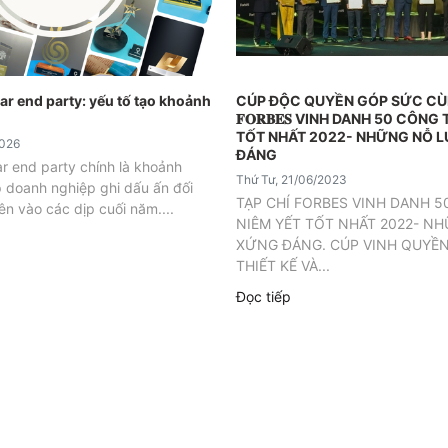
ar end party: yếu tố tạo khoảnh
CÚP ĐỘC QUYỀN GÓP SỨC CÙNG 𝐓
𝐅𝐎𝐑𝐁𝐄𝐒 VINH DANH 50 CÔNG
TỐT NHẤT 2022- NHỮNG NỖ 
2026
ĐÁNG
ar end party chính là khoảnh
Thứ Tư, 21/06/2023
 doanh nghiệp ghi dấu ấn đối
TẠP CHÍ FORBES VINH DANH 5
ên vào các dịp cuối năm....
NIÊM YẾT TỐT NHẤT 2022- N
XỨNG ĐÁNG. CÚP VINH QUYỀN
THIẾT KẾ VÀ...
Đọc tiếp