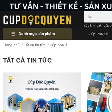
Bạn cần tìm gì..
cúp kim loại
cúp p
Danh mục sản phẩm
Cúp Pha Lê
Trang chủ
/
Tất cả tin tức
/
Cúp pha lê
TẤT CẢ TIN TỨC