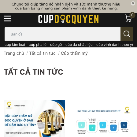
0
Bạn cần tìm gì..; Nhập tên sản phẩm..
cúp kim loại
cúp pha lê
cúp gỗ
cúp đa chất liệu
cúp vinh danh theo yêu
Trang chủ
/
Tất cả tin tức
/
Cúp thẩm mỹ
TẤT CẢ TIN TỨC