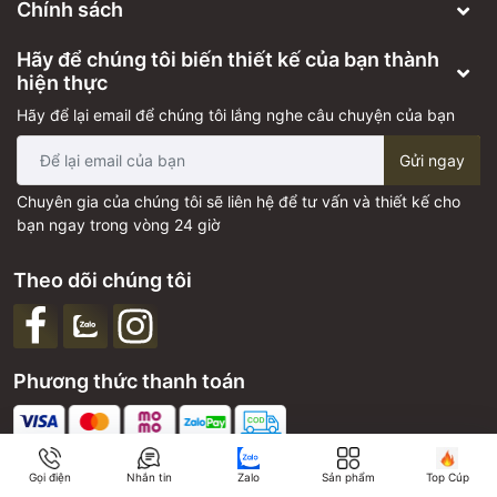
Chính sách
Hãy để chúng tôi biến thiết kế của bạn thành
hiện thực
Hãy để lại email để chúng tôi lắng nghe câu chuyện của bạn
Gửi ngay
Chuyên gia của chúng tôi sẽ liên hệ để tư vấn và thiết kế cho
bạn ngay trong vòng 24 giờ
Theo dõi chúng tôi
Phương thức thanh toán
Công ty TNHH Thiết kế sáng tạo Cúp Độc Quyền - Golight |
Cung cấp bởi
Sapo
Gọi điện
Nhắn tin
Zalo
Sản phẩm
Top Cúp