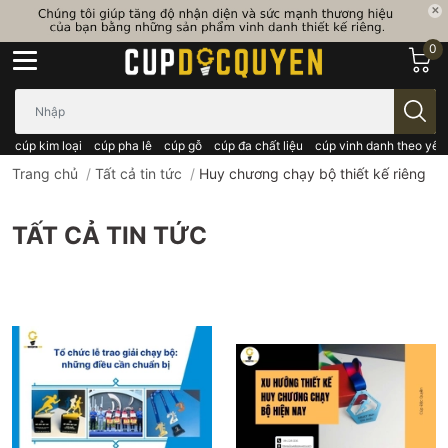
0
Bạn cần tìm gì..; Nhập tên sản phẩm..
cúp kim loại
cúp pha lê
cúp gỗ
cúp đa chất liệu
cúp vinh danh theo yêu
Trang chủ
/
Tất cả tin tức
/
Huy chương chạy bộ thiết kế riêng
TẤT CẢ TIN TỨC